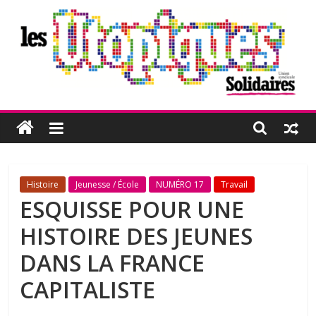
Passer
au
contenu
Les
Utopiques
Revue
Histoire
Jeunesse / École
NUMÉRO 17
Travail
de
ESQUISSE POUR UNE
réflexion
HISTOIRE DES JEUNES
éditée
par
DANS LA FRANCE
l'Union
CAPITALISTE
syndicale
Solidaires