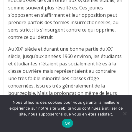
soucieux∙ses de s’affronter aux systèmes établis, en
somme souvent plus révolté∙es. Ces jeunes
s’opposent en s’affirmant et leur opposition peut
prendre parfois des formes insurrectionnelles, au
sens strict : ils s’insurgent contre ce qui opprime,
contre ce qui détruit.
Au XIX
siècle et durant une bonne partie du XX
e
e
siècle, jusqu’aux années 1960 environ, les étudiants
et étudiantes n’étaient pas socialement lié∙es à la
classe ouvrière mais représentaient au contraire
une très faible minorité des classes d’âge
concernées, issu∙es très généralement de la
bourgeoisie. Mais la prolongation même de leurs
études contribuait à aiguiser leur esprit critique.
Nous utilisons des cookies pour vous garantir la meilleure
Dès lors, ils et elles se trouvèrent fréquemment à la
expérience sur notre site web. Si vous continuez à utiliser ce
site, nous supposerons que vous en êtes satisfait.
tête de mouvements insurrectionnels, liés non à des
revendications économiques, mais à des objectifs
OK
politiques et démocratiques, lorsqu’il s’agissait de