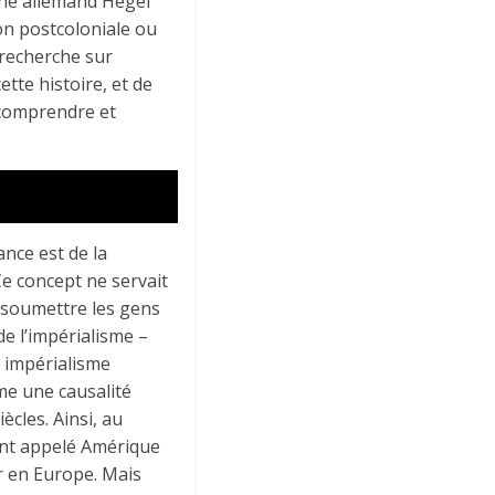
phe allemand Hegel
ion postcoloniale ou
recherche sur
tte histoire, et de
 comprendre et
nce est de la
e concept ne servait
à soumettre les gens
de l’impérialisme –
n impérialisme
me une causalité
ècles. Ainsi, au
ent appelé Amérique
r en Europe. Mais