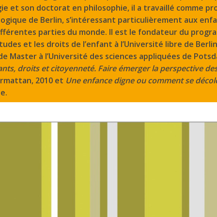
ie et son doctorat en philosophie, il a travaillé comme pr
logique de Berlin, s’intéressant particulièrement aux enf
ifférentes parties du monde. Il est le fondateur du progr
udes et les droits de l’enfant à l’Université libre de Berli
Master à l’Université des sciences appliquées de Potsdam
nts, droits et citoyenneté. Faire émerger la perspective de
Harmattan, 2010 et
Une enfance digne ou comment se décol
e.