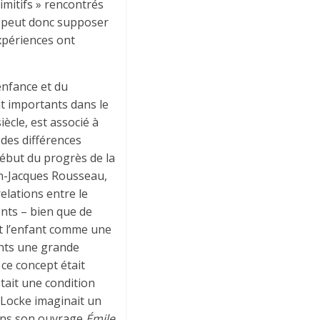
imitifs » rencontrés
n peut donc supposer
xpériences ont
enfance et du
t importants dans le
ècle, est associé à
 des différences
 début du progrès de la
ean-Jacques Rousseau,
relations entre le
ents – bien que de
it l’enfant comme une
ants une grande
 ce concept était
était une condition
 Locke imaginait un
dans son ouvrage
Émile