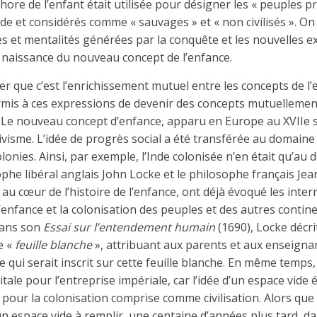
ore de l’enfant était utilisée pour désigner les « peuples pr
e et considérés comme « sauvages » et « non civilisés ». O
es et mentalités générées par la conquête et les nouvelles e
naissance du nouveau concept de l’enfance.
 que c’est l’enrichissement mutuel entre les concepts de l’
ermis à ces expressions de devenir des concepts mutuellemen
. Le nouveau concept d’enfance, apparu en Europe au XVIIe si
ivisme. L’idée de progrès social a été transférée au domaine
olonies. Ainsi, par exemple, l’Inde colonisée n’en était qu’au
osophe libéral anglais John Locke et le philosophe français J
 au cœur de l’histoire de l’enfance, ont déjà évoqué les inter
enfance et la colonisation des peuples et des autres contin
Dans son
Essai sur l’entendement humain
(1690), Locke décr
e «
feuille blanche
», attribuant aux parents et aux enseign
 qui serait inscrit sur cette feuille blanche. En même temps,
ale pour l’entreprise impériale, car l’idée d’un espace vide 
pour la colonisation comprise comme civilisation. Alors que
espace vide à remplir, une centaine d’années plus tard, 