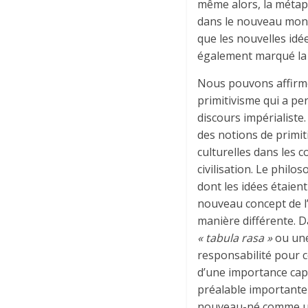
même alors, la métaph
dans le nouveau mond
que les nouvelles idé
également marqué la 
Nous pouvons affirmer
primitivisme qui a p
discours impérialiste
des notions de primit
culturelles dans les c
civilisation. Le phil
dont les idées étaient
nouveau concept de l’
manière différente. 
« tabula rasa »
ou un
responsabilité pour ce
d’une importance capit
préalable importante 
nouveau-né comme un 