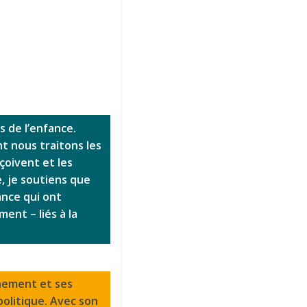
s de l’enfance.
t nous traitons les
çoivent et les
e, je soutiens que
ance qui ont
ent – liés à la
gnement et ses
politique. Avec son