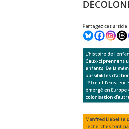
DÉCOLONI
Partagez cet article
L’histoire de l’enfa
Ceux-ci prennent u
enfants. De la même
possibilités d’actio
l’être et l’existenc
émergé en Europe d
colonisation d’autr
Manfred Liebel se d
recherches font par