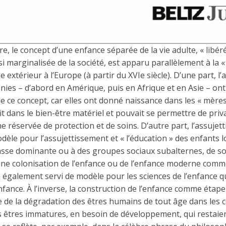
, le concept d’une enfance séparée de la vie adulte, « libér
i marginalisée de la société, est apparu parallèlement à la «
extérieur à l’Europe (à partir du XVIe siècle). D’une part, l
onies – d’abord en Amérique, puis en Afrique et en Asie – ont
de ce concept, car elles ont donné naissance dans les « mères
ait dans le bien-être matériel et pouvait se permettre de priv
ne réservée de protection et de soins. D’autre part, l’assuje
dèle pour l’assujettissement et « l’éducation » des enfants lo
asse dominante ou à des groupes sociaux subalternes, de so
d’une colonisation de l’enfance ou de l’enfance moderne comm
 a également servi de modèle pour les sciences de l’enfance qu
enfance. À l’inverse, la construction de l’enfance comme étap
ce de la dégradation des êtres humains de tout âge dans les c
êtres immatures, en besoin de développement, qui restaien