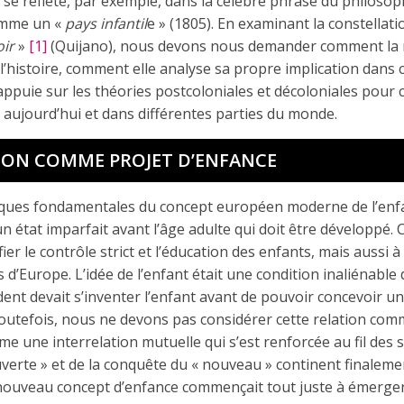
 se reflète, par exemple, dans la célèbre phrase du philoso
comme un «
pays infantil
e » (1805). En examinant la constellat
oir
»
[1]
(Quijano), nous devons nous demander comment la 
l’histoire, comment elle analyse sa propre implication dans ce
’appuie sur les théories postcoloniales et décoloniales pour
 aujourd’hui et dans différentes parties du monde.
ION COMME PROJET D’ENFANCE
tiques fondamentales du concept européen moderne de l’enfa
tat imparfait avant l’âge adulte qui doit être développé. C
ier le contrôle strict et l’éducation des enfants, mais aussi 
 d’Europe. L’idée de l’enfant était une condition inaliénable 
ident devait s’inventer l’enfant avant de pouvoir concevoir u
 Toutefois, nous ne devons pas considérer cette relation com
e une interrelation mutuelle qui s’est renforcée au fil des si
verte » et de la conquête du « nouveau » continent finalem
le nouveau concept d’enfance commençait tout juste à émerge