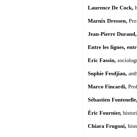
Laurence De Cock,
h
Marnix Dressen,
Prof
Jean-Pierre Durand,
Entre les lignes, ent
Eric Fassin,
sociologu
Sophie Fesdjian,
ant
Marco Fincardi,
Prof
Sébastien Fontenelle
Éric Fournier,
histori
Chiara Frugoni,
hist