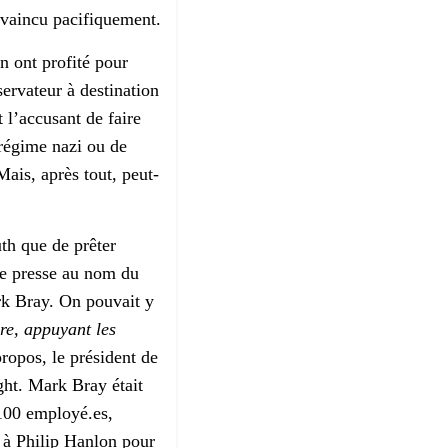
é vaincu pacifiquement.
en ont profité pour
ervateur à destination
 l’accusant de faire
 régime nazi ou de
ais, après tout, peut-
th que de prêter
de presse au nom du
rk Bray. On pouvait y
re, appuyant les
propos, le président de
ight. Mark Bray était
 100 employé.es,
e à Philip Hanlon pour