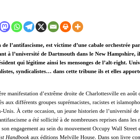
 de l’antifascisme, est victime d’une cabale orchestrée par
nt à l’université de Dartmouth dans le New Hampshire, i
ident qui légitime ainsi les mensonges de l’alt-right. Univ
listes, syndicalistes… dans cette tribune ils et elles apport
ère manifestation d’extrême droite de Charlottesville en août 
rès aux différents groupes suprémacistes, racistes et islamophob
s-Unis. À cette occasion, un jeune historien de l’université 
’antifascisme a été sollicité à de nombreuses reprises dans le
 son engagement au sein du mouvement Occupy Wall Street et
ist
H
andbook
aux éditions Melville House. Dans son livre co