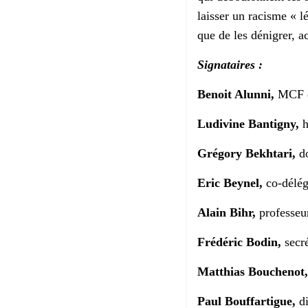
laisser un racisme « l
que de les dénigrer, a
Signataires :
Benoit Alunni,
MCF en
Ludivine Bantigny,
h
Gr
égory Bekhtari,
do
Eric Beynel,
co-délég
Alain Bihr,
professeu
Frédéric Bodin,
secré
Matthias Bouchenot,
Paul Bouffartigue,
di