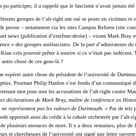
 a pu participer, il a rappelé que le fascisme n’avait jamais ét
fférents groupes de l’alt-right ont osé se poser en victimes et 
e presse – notamment via les sites Campus Reform (site cons
art news (publication d’extrême-droite) – visant Mark Bray et
lence » des groupes antifascistes. De la part d’admirateurs du
n cela pourrait prêter à sourire si ce n’était pas indécent. M
 autre chose de ces gens-là ?
e espérer autre chose du président de l’université de Dartmou
 inepties. Pourtant Philip Hanlon s’est fendu d’un communiqué 
renant mot pour mot les accusations de l’alt-right contre Ma
tes déclarations de Mark Bray, maître de conférence en Histoi
s ne représentent pas les valeurs de Dartmouth. »
Par de tels 
uth apportait ainsi du crédit à la cabale orchestrée par l’alt-r
e de plusieurs menaces de mort. Il y a deux semaines, plus de
urs et chercheuses de l’université ont signé une lettre ouvert