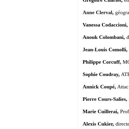
Grégoire Charlot,
en
Anne Clerval,
g
éogra
Vanessa Codaccioni
Anouk Colombani,
d
Jean-Louis Comolli,
Philippe Corcuff,
MC
Sophie Coudray,
ATER
Annick Coupé,
Attac
Pierre Cours-Salies,
Marie Cuillerai,
Prof
Alexis Cukier,
direct