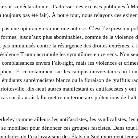
ir sur sa déclaration et d’adresser des excuses publiques à Ma
 toujours pas été fait). À notre tour, nous relayons ces exigen
t pas une opinion « comme une autre ». C’est l’expression pol
s formes, jusqu’aux plus abominables, comme de la violence de
t pas immunisés contre la résurgence des droites extrêmes, à 
ésidence Trump accumule les symptômes en ce sens. Non s
e complaisances envers l’alt-right,
mais les violences et crimes
plient.
Et ce n
otamment sur les campus universitaires où l’on
 étudiants suprémacistes blancs
ou
la floraison de graffitis rac
lottesville, dix-neuf autres manifestant.es antifascistes y ont 
 cas car il aurait fallu mettre un terme aux prétentions de l’alt-
keley comme ailleurs les antifascistes, les syndicalistes, les m
se mobiliser pour dénoncer ces groupes fascistes. Dans tout l
symboles de l’esclavagisme des États du Sud expriment leur v