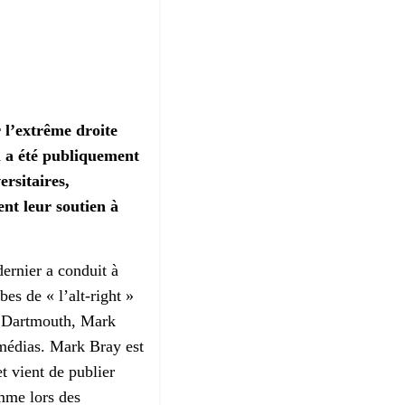
 l’extrême droite
l a été publiquement
ersitaires,
ent leur soutien à
dernier a conduit à
es de « l’alt-right »
de Dartmouth, Mark
s médias. Mark Bray est
 vient de publier
mme lors des