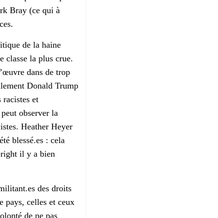
rk Bray (ce qui à
ces.
itique de la haine
 classe la plus crue.
l’œuvre dans de trop
eulement Donald Trump
 racistes et
 peut observer la
iste
s
.
Heather Heyer
été blessé.es : cela
right il y a bien
ilitant.es des droits
e pays, celles et ceux
olonté de ne pas