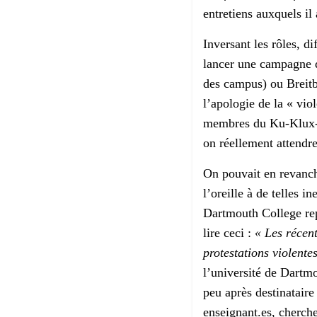
entretiens auxquels il
Inversant les rôles, di
lancer une campagne d
des campus) ou Breitb
l’apologie de la « vio
membres du Ku-Klux-Kla
on réellement attendre
On pouvait en revanch
l’oreille à de telles
Dartmouth College rep
lire ceci :
« Les récen
protestations violente
l’université de Dartmo
peu après destinatair
enseignant.es, cherche