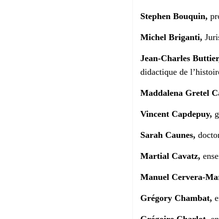
Stephen Bouquin,
pro
Michel Briganti,
Juri
Jean-Charles B
uttier
didactique de l’histoir
Maddalena Gretel C
Vincent Capdepuy,
g
Sarah Caunes,
doctor
Martial Cavatz,
ense
Manuel Cervera-Mar
Grégory Chambat,
e