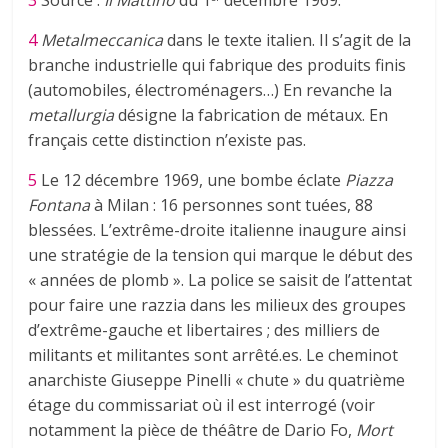
3
Source :
Il Mattino
du 1
décembre 1969.
4
Metalmeccanica
dans le texte italien. Il s’agit de la
branche industrielle qui fabrique des produits finis
(automobiles, électroménagers…) En revanche la
metallurgia
désigne la fabrication de métaux. En
français cette distinction n’existe pas.
5
Le 12 décembre 1969, une bombe éclate
Piazza
Fontana
à Milan : 16 personnes sont tuées, 88
blessées. L’extrême-droite italienne inaugure ainsi
une stratégie de la tension qui marque le début des
« années de plomb ». La police se saisit de l’attentat
pour faire une razzia dans les milieux des groupes
d’extrême-gauche et libertaires ; des milliers de
militants et militantes sont arrêté.es. Le cheminot
anarchiste Giuseppe Pinelli « chute » du quatrième
étage du commissariat où il est interrogé (voir
notamment la pièce de théâtre de Dario Fo,
Mort