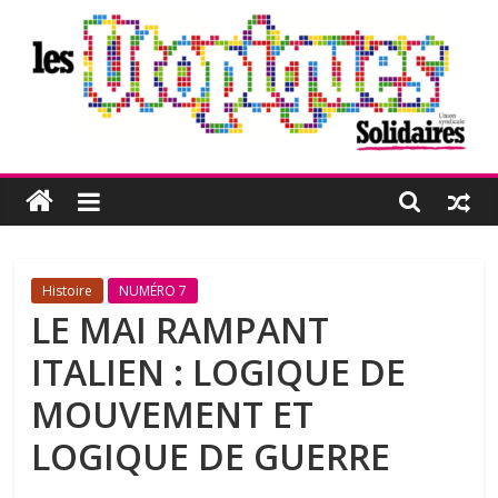
Passer
au
contenu
Les
Utopiques
Revue
Histoire
NUMÉRO 7
de
LE MAI RAMPANT
réflexion
ITALIEN : LOGIQUE DE
éditée
par
MOUVEMENT ET
l'Union
LOGIQUE DE GUERRE
syndicale
Solidaires