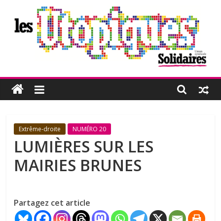
Passer
au
contenu
Les
Utopiques
Revue
Extrême-droite
NUMÉRO 20
de
LUMIÈRES SUR LES
réflexion
MAIRIES BRUNES
éditée
par
l'Union
syndicale
Partagez cet article
Solidaires