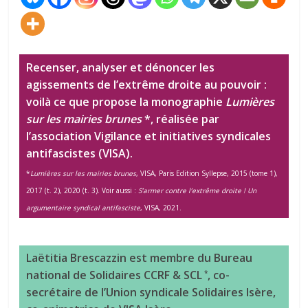
Recenser, analyser et dénoncer les
agissements de l’extrême droite au pouvoir :
voilà ce que propose la monographie
Lumières
sur les mairies brunes
*, réalisée par
l’association Vigilance et initiatives syndicales
antifascistes (VISA).
*
Lumières sur les mairies brunes
, VISA, Paris Edition Syllepse, 2015 (tome 1),
2017 (t. 2), 2020 (t. 3). Voir aussi :
S’armer contre l’extrême droite ! Un
argumentaire syndical antifasciste
, VISA, 2021.
Laëtitia Brescazzin est membre du Bureau
national de Solidaires CCRF & SCL
, co-
*
secrétaire de l’Union syndicale Solidaires Isère,