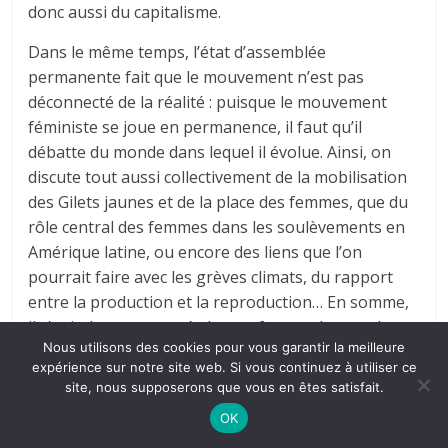
donc aussi du capitalisme.
Dans le même temps, l’état d’assemblée
permanente fait que le mouvement n’est pas
déconnecté de la réalité : puisque le mouvement
féministe se joue en permanence, il faut qu’il
débatte du monde dans lequel il évolue. Ainsi, on
discute tout aussi collectivement de la mobilisation
des Gilets jaunes et de la place des femmes, que du
rôle central des femmes dans les soulèvements en
Amérique latine, ou encore des liens que l’on
pourrait faire avec les grèves climats, du rapport
entre la production et la reproduction… En somme,
il s’agit de permettre à chaque femme de prendre
Nous utilisons des cookies pour vous garantir la meilleure
conscience de nos capacités d’actions et de notre
expérience sur notre site web. Si vous continuez à utiliser ce
place dans la lutte des classes et, collectivement, de
site, nous supposerons que vous en êtes satisfait.
développer un outil qui pourrait jouer un rôle clé
OK
dans les mobilisations à venir contre le capitalisme