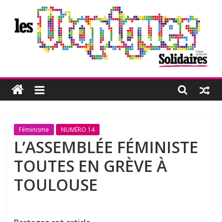
Passer
au
contenu
Les
Utopiques
Revue
Féminisme
NUMÉRO 14
de
L’ASSEMBLÉE FÉMINISTE
réflexion
TOUTES EN GRÈVE À
éditée
par
TOULOUSE
l'Union
syndicale
Solidaires