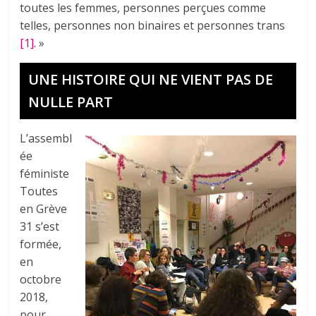
toutes les femmes, personnes perçues comme
telles, personnes non binaires et personnes trans
[1]
. »
UNE HISTOIRE QUI NE VIENT PAS DE
NULLE PART
L’assembl
ée
féministe
Toutes
en Grève
31 s’est
formée,
en
octobre
2018,
pour