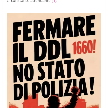
circonstance atténuante
[1]
.