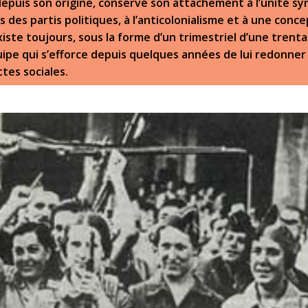
depuis son origine, conservé son attachement à l’unité syn
is des partis politiques, à l’anticolonialisme et à une con
existe toujours, sous la forme d’un trimestriel d’une trent
pe qui s’efforce depuis quelques années de lui redonner 
ttes sociales.