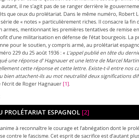
autant, il ne s’agit pas de se ranger derrière le gouverneme
rêts que ceux du prolétariat. Dans le même numéro, Robert L
série de « notes » particulièrement riches. Il consacre la fin d
n armes, mentionnant les premières tentatives de remise en 
fit d’une militarisation en défense de l’état bourgeois. La p
enne pour le soutien, y compris armé, au prolétariat espagn
méro 229 du 25 août 1936 : «
L’appel publié en tête du dernie
qué une réponse d’ Hagnauer et une lettre de Marcel Marti
lement cette réponse et cette lettre. Existe-t-il entre nos
bien attachent-ils au mot neutralité deux significations dif
de l’écrit de Roger Hagnauer
[1]
.
x
U PROLÉTARIAT ESPAGNOL
[2]
nime à reconnaître le courage et l’abnégation dont le prolé
e contre le fascisme. Cet esprit de sacrifice est d’autant pl