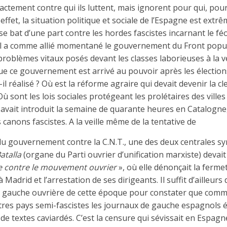
actement contre qui ils luttent, mais ignorent pour qui, pour
 effet, la situation politique et sociale de l’Espagne est ext
se bat d’une part contre les hordes fascistes incarnant le fé
, il a comme allié momentané le gouvernement du Front popul
roblèmes vitaux posés devant les classes laborieuses à la vei
ue ce gouvernement est arrivé au pouvoir après les élections 
il réalisé ? Où est la réforme agraire qui devait devenir la cl
Où sont les lois sociales protégeant les prolétaires des vill
avait introduit la semaine de quarante heures en Catalogne
canons fascistes. A la veille même de la tentative de
du gouvernement contre la C.N.T., une des deux centrales sy
atalla
(organe du Parti ouvrier d’unification marxiste) devait 
ve contre le mouvement ouvrier
», où elle dénonçait la ferm
à Madrid et l’arrestation de ses dirigeants. Il suffit d’ailleurs
la gauche ouvrière de cette époque pour constater que com
tres pays semi-fascistes les journaux de gauche espagnols ét
de textes caviardés. C’est la censure qui sévissait en Espag