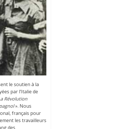
ent le soutien à la
es par l’Italie de
La Révolution
spagnol
». Nous
tional, français pour
vement les travailleurs
rang des