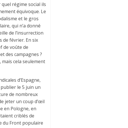
 quel régime social ils
rêmement équivoque. Le
odalisme et le gros
aire, qui n’a donné
lle de l’insurrection
de février. En six
ef de voûte de
es et des campagnes ?
, mais cela seulement
ndicales d’Espagne,
publier le 5 juin un
eture de nombreux
 de jeter un coup d’œil
me en Pologne, en
aient criblés de
ne du Front populaire