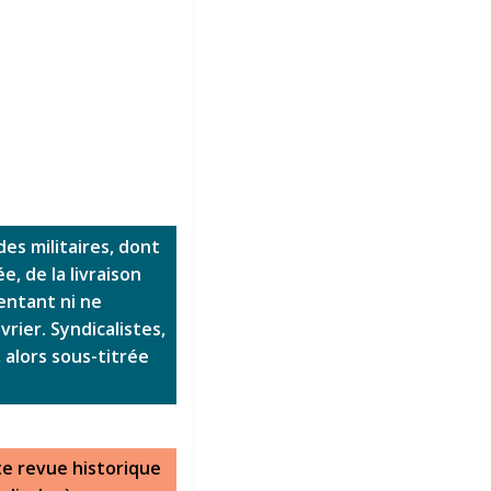
des militaires, dont
, de la livraison
entant ni ne
rier. Syndicalistes,
, alors sous-titrée
te revue historique