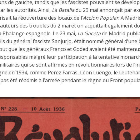
ons de gauche, tandis que les fascistes pouvaient se dévelo
r les autorités. Ainsi,
La Batalla
du 29 mai annonçait par exe
isait la réouverture des locaux de l’
Accion Popular
. A Madr
s, fauteurs des troubles du 2 mai et on acquittait également 
 la Phalange espagnole. Le 23 mai,
La Gaceta
de Madrid publia
 fils du général fasciste Sanjurjo, était nommé général d’une
tout que les généraux Franco et Goded avaient été maintenu
responsables malgré leur participation à la tentative monarc
militaires qui se sont affirmés en révolutionnaires lors de l’
ogne en 1934, comme Perez Farras, Léon Luengo, le lieutenan
t pas été réadmis à l’armée pendant le règne du Front popula