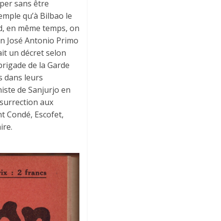
pper sans être
mple qu’à Bilbao le
id, en même temps, on
don José Antonio Primo
it un décret selon
 brigade de la Garde
s dans leurs
histe de Sanjurjo en
insurrection aux
t Condé, Escofet,
ire.