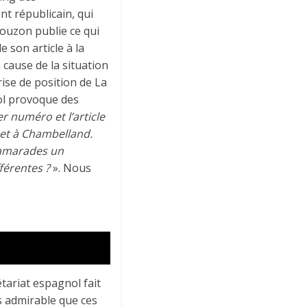
nt républicain, qui
ouzon publie ce qui
e son article à la
cause de la situation
rise de position de La
ol provoque des
r numéro et l’article
net à Chambelland.
 camarades un
férentes ?
». Nous
tariat espagnol fait
us admirable que ces