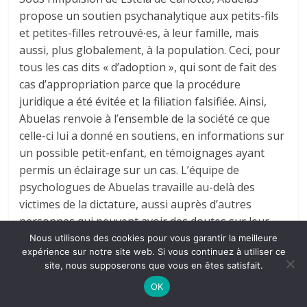
propose un soutien psychanalytique aux petits-fils
et petites-filles retrouvé∙es, à leur famille, mais
aussi, plus globalement, à la population. Ceci, pour
tous les cas dits « d’adoption », qui sont de fait des
cas d’appropriation parce que la procédure
juridique a été évitée et la filiation falsifiée. Ainsi,
Abuelas renvoie à l’ensemble de la société ce que
celle-ci lui a donné en soutiens, en informations sur
un possible petit-enfant, en témoignages ayant
permis un éclairage sur un cas. L’équipe de
psychologues de Abuelas travaille au-delà des
victimes de la dictature, aussi auprès d’autres
personnes qui peuvent avoir des doutes sur leur
origine. Abuelas parle du droit à l’identité et cela
Nous utilisons des cookies pour vous garantir la meilleure
expérience sur notre site web. Si vous continuez à utiliser ce
touche beaucoup de monde.
site, nous supposerons que vous en êtes satisfait.
OK