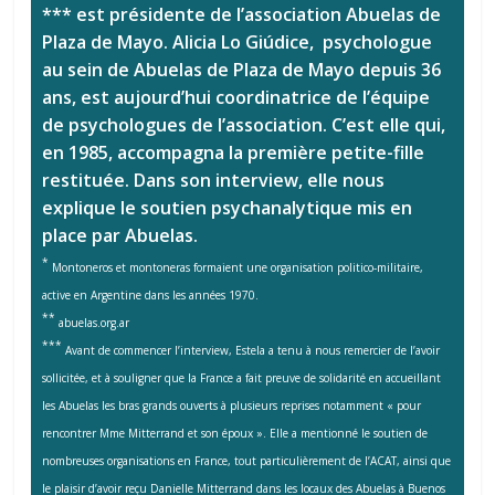
*** est présidente de l’association Abuelas de
Plaza de Mayo. Alicia Lo Giúdice, psychologue
au sein de Abuelas de Plaza de Mayo depuis 36
ans, est aujourd’hui coordinatrice de l’équipe
de psychologues de l’association. C’est elle qui,
en 1985, accompagna la première petite-fille
restituée. Dans son interview, elle nous
explique le soutien psychanalytique mis en
place par Abuelas.
*
Montoneros et montoneras formaient une organisation politico-militaire,
active en Argentine dans les années 1970.
**
abuelas.org.ar
***
Avant de commencer l’interview, Estela a tenu à nous remercier de l’avoir
sollicitée, et à souligner que la France a fait preuve de solidarité en accueillant
les Abuelas les bras grands ouverts à plusieurs reprises notamment « pour
rencontrer Mme Mitterrand et son époux ». Elle a mentionné le soutien de
nombreuses organisations en France, tout particulièrement de l’ACAT, ainsi que
le plaisir d’avoir reçu Danielle Mitterrand dans les locaux des Abuelas à Buenos