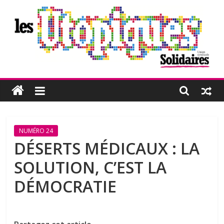
Passer
au
contenu
Les
Utopiques
Revue
NUMÉRO 24
de
DÉSERTS MÉDICAUX : LA
réflexion
SOLUTION, C’EST LA
éditée
par
DÉMOCRATIE
l'Union
syndicale
Solidaires