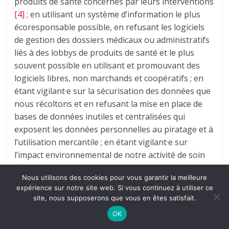
produits de santé concernés par leurs interventions
[4]
; en utilisant un système d’information le plus
écoresponsable possible, en refusant les logiciels
de gestion des dossiers médicaux ou administratifs
liés à des lobbys de produits de santé et le plus
souvent possible en utilisant et promouvant des
logiciels libres, non marchands et coopératifs ; en
étant vigilant·e sur la sécurisation des données que
nous récoltons et en refusant la mise en place de
bases de données inutiles et centralisées qui
exposent les données personnelles au piratage et à
l’utilisation mercantile ; en étant vigilant·e sur
l’impact environnemental de notre activité de soin
afin de la diminuer. Il peut s’agir par exemple de
Nous utilisons des cookies pour vous garantir la meilleure
matériel à usage unique ou actuellement des
expérience sur notre site web. Si vous continuez à utiliser ce
masques anti-covid.
site, nous supposerons que vous en êtes satisfait.
OK