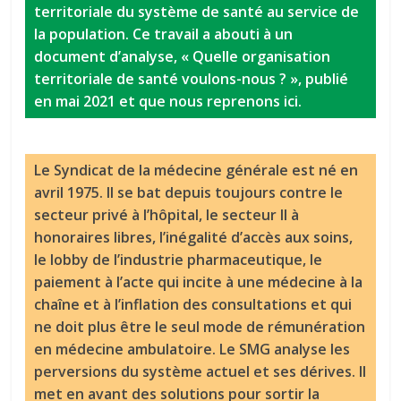
territoriale du système de santé au service de
la population. Ce travail a abouti à un
document d’analyse, « Quelle organisation
territoriale de santé voulons-nous ? », publié
en mai 2021 et que nous reprenons ici.
Le Syndicat de la médecine générale est né en
avril 1975. Il se bat depuis toujours contre le
secteur privé à l’hôpital, le secteur II à
honoraires libres, l’inégalité d’accès aux soins,
le lobby de l’industrie pharmaceutique, le
paiement à l’acte qui incite à une médecine à la
chaîne et à l’inflation des consultations et qui
ne doit plus être le seul mode de rémunération
en médecine ambulatoire. Le SMG analyse les
perversions du système actuel et ses dérives. Il
met en avant des solutions pour sortir la