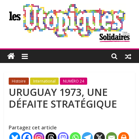
Passer
au
contenu
Les
Utopiques
Revue
Histoire
International
NUMÉRO 24
de
URUGUAY 1973, UNE
réflexion
DÉFAITE STRATÉGIQUE
éditée
par
l'Union
syndicale
Partagez cet article
Solidaires