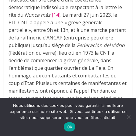
démocratique indissoluble respectant à la lettre le
rite du
Nunca más
[14]
. Le mardi 27 juin 2023, le
PIT-CNT a appelé à une « grève générale
partielle », entre 9h et 13h, et à une marche partant
de la raffinerie d’ANCAP (entreprise pétrolière
publique) jusqu’au siège de la
Federación del vidrio
(Fédération du verre), lieu où en 1973 la CNT a
décidé de commencer la grève générale, dans
l’emblématique quartier ouvrier de La Teja. En
hommage aux combattants et combattantes du
coup d’Etat. Plusieurs centaines de manifestantes et
manifestants ont répondu à l’appel. Pendant ce
temps, comme lors de toutes les grèves générales
partielles décrétées par l’appareil syndical,
Nous utilisons des cookies pour vous garantir la meilleure
expérience sur notre site web. Si vous continuez à utiliser ce
l’essentiel des salarié∙es, plus de 60%, s’est rendu au
site, nous supposerons que vous en êtes satisfait.
travail. Ils et elles ont respecté leurs horaires
OK
quotidiens. En d’autres termes, ils et elles n’ont pas