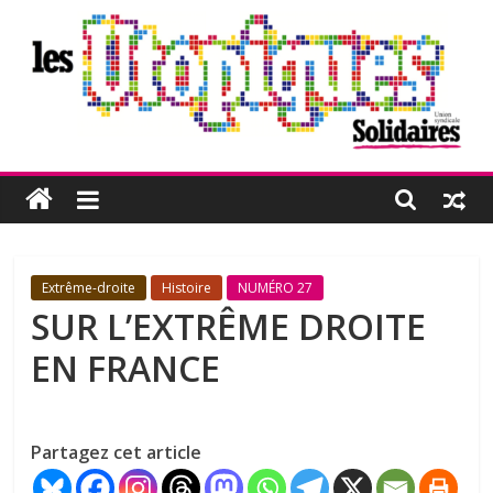
Passer
au
contenu
Les
Utopiques
Revue
Extrême-droite
Histoire
NUMÉRO 27
de
SUR L’EXTRÊME DROITE
réflexion
EN FRANCE
éditée
par
l'Union
syndicale
Partagez cet article
Solidaires