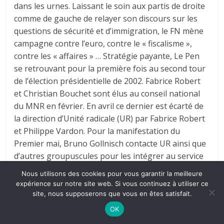
dans les urnes. Laissant le soin aux partis de droite
comme de gauche de relayer son discours sur les
questions de sécurité et d’immigration, le FN mène
campagne contre l’euro, contre le « fiscalisme »,
contre les « affaires » … Stratégie payante, Le Pen
se retrouvant pour la première fois au second tour
de l’élection présidentielle de 2002. Fabrice Robert
et Christian Bouchet sont élus au conseil national
du MNR en février. En avril ce dernier est écarté de
la direction d’Unité radicale (UR) par Fabrice Robert
et Philippe Vardon. Pour la manifestation du
Premier mai, Bruno Gollnisch contacte UR ainsi que
d’autres groupuscules pour les intégrer au service
d’ordre. Le 14 juillet, Maxime Brunerie, militant du
Nous utilisons des cookies pour vous garantir la meilleure
MNR et d’UR, tente de tuer Jacques Chirac. Unité
expérience sur notre site web. Si vous continuez à utiliser ce
radicale est dissoute, pour réapparaître quelques
site, nous supposerons que vous en êtes satisfait.
semaines plus tard comme Bloc Identitaire. 20
OK
septembre 2006 : Jean-Marie Le Pen prononce un