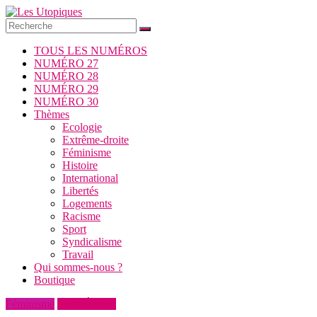
Passer
au
contenu
Les
TOUS LES NUMÉROS
Utopiques
NUMÉRO 27
NUMÉRO 28
Revue
NUMÉRO 29
de
NUMÉRO 30
réflexion
Thèmes
éditée
Ecologie
par
Extrême-droite
l'Union
Féminisme
syndicale
Histoire
Solidaires
International
Libertés
Logements
Racisme
Sport
Syndicalisme
Travail
Qui sommes-nous ?
Boutique
Féminisme
NUMÉRO 4