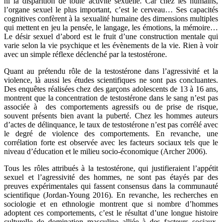
ni la disparition de toute activité sexuelle. Car chez les humains,
l’organe sexuel le plus important, c’est le cerveau… Ses capacités
cognitives confèrent à la sexualité humaine des dimensions multiples
qui mettent en jeu la pensée, le langage, les émotions, la mémoire…
Le désir sexuel d’abord est le fruit d’une construction mentale qui
varie selon la vie psychique et les évènements de la vie. Rien à voir
avec un simple réflexe déclenché par la testostérone.
Quant au prétendu rôle de la testostérone dans l’agressivité et la
violence, là aussi les études scientifiques ne sont pas concluantes.
Des enquêtes réalisées chez des garçons adolescents de 13 à 16 ans,
montrent que la concentration de testostérone dans le sang n’est pas
associée à des comportements agressifs ou de prise de risque,
souvent présents bien avant la puberté. Chez les hommes auteurs
d’actes de délinquance, le taux de testostérone n’est pas corrélé avec
le degré de violence des comportements. En revanche, une
corrélation forte est observée avec les facteurs sociaux tels que le
niveau d’éducation et le milieu socio-économique (
Archer 2006).
Tous les rôles attribués à la testostérone, qui justifieraient l’appétit
sexuel et l’agressivité des hommes, ne sont pas étayés par des
preuves expérimentales qui fassent consensus dans la communauté
scientifique (
Jordan-Young 2016).
En revanche, les recherches en
sociologie et en ethnologie montrent que si nombre d’hommes
adoptent ces comportements, c’est le résultat d’une longue histoire
culturelle de domination masculine alliée à des facteurs sociaux,