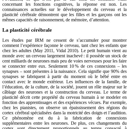
concernant les fonctions cognitives, la réponse est non. Les
connaissances actuelles sur le développement du cerveau et la
plasticité cérébrale démontrent que les filles et les garçons ont les
mêmes capacités de raisonnement, de mémoire, d’attention.
La plasticité cérébrale
Les études par IRM ne cessent de s’accumuler pour montrer
comment l’expérience façonne le cerveau, tant chez les enfants que
chez les adultes (May 2011, Vidal 2010). Le petit humain vient au
monde avec un cerveau largement inachevé : il possède un stock de
cent milliards de neurones mais peu de voies nerveuses pour les faire
se connecter entre eux. Seulement 10 % de ces connexions – les
synapses
– sont présentes à la naissance. Cela signifie que 90% des
synapses se fabriquent à partir du moment où le bébé entre en
contact avec le monde extérieur. Les influences de la famille, de
l’éducation, de la culture, de la société, jouent un rôle majeur sur le
câblage des neurones et la construction du cerveau. Le terme de
plasticité
décrit cette propriété du cerveau humain à se modeler en
fonction des apprentissages et des expériences vécues. Par exemple,
chez les pianistes, on observe un épaississement des régions du
cortex cérébral spécialisées dans la motricité des doigts et l’audition.
Ce phénomène est du à la fabrication de connexions
supplémentaires entre les neurones. De plus, ces changements du
cortex sont directement proportionnels au temps consacré à