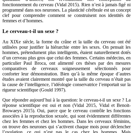
fonctionnement du cerveau (Vidal 2015). Rien n’est à jamais figé ni
programmé dans nos neurones. La plasticité cérébrale est un concept
clef pour comprendre comment se construisent nos identités de
femmes et d’hommes.
Le cerveau-t-il un sexe ?
Au XIXe siècle, la forme du crâne et la taille du cerveau ont été
utilisées pour justifier la hiérarchie entre les sexes. On pensait les
hommes, prétendument plus intelligents, étaient naturellement dotés
d’un cerveau plus gros que celui des femmes. Certains médecins, en
particulier Paul Broca, ont alimenté ces thèses par des mesures
comparatives de cerveaux soigneusement sélectionnés pour
conforter leur démonstration. Bien qu’à la même époque d’autres
études avaient clairement montré que la taille du cerveau n’était pas
la cause de l’intelligence, l’idéologie conservatrice l’emportait sur la
rigueur scientifique (Gould 1997).
Que répondre aujourd’hui à la question: le cerveau-t-il un sexe ? La
réponse scientifique est oui et non (Vidal 2015, Vidal et Benoit-
Browaeys 2015). Oui, parce que le cerveau contrôle les fonctions
associées à la reproduction sexuée, qui sont évidemment différentes
chez les femmes et chez les hommes. Dans les cerveaux féminins,
on trouve des neurones qui s’activent chaque mois pour déclencher
l’ovulation, ce qui n’est pas le cas chez les hommes. Mais