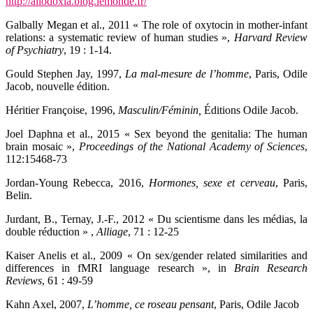
http://allodoxia.blog.lemonde.fr/
Galbally Megan et al.,
2011 « The role of oxytocin in mother-infant
relations: a systematic review of human studies »,
Harvard Review
of Psychiatry
, 19 : 1-14.
Gould Stephen Jay,
1997,
La mal-mesure de l’homme
, Paris, Odile
Jacob, nouvelle édition.
Héritier Françoise,
1996,
Masculin/Féminin
,
Éditions Odile Jacob.
Joel Daphna et al.,
2015 « Sex beyond the genitalia: The human
brain mosaic »,
Proceedings of the National Academy of Sciences
,
112:15468-73
Jordan-Young Rebecca,
2016,
Hormones, sexe et cerveau
, Paris,
Belin.
Jurdant, B., Ternay, J.-F.,
2012 « Du scientisme dans les médias, la
double réduction » ,
Alliage
, 71 : 12-25
Kaiser Anelis et al.,
2009 « On sex/gender related similarities and
differences in fMRI language research », in
Brain Research
Reviews
, 61 : 49-59
Kahn Axel,
2007,
L’homme, ce roseau pensant
, Paris, Odile Jacob