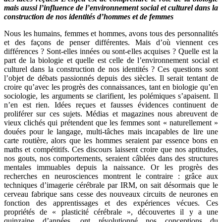
mais aussi l’influence de l’environnement social et culturel dans la
construction de nos identités d’hommes et de femmes
Nous les humains, femmes et hommes, avons tous des personnalités
et des façons de penser différentes. Mais d’où viennent ces
différences ? Sont-elles innées ou sont-elles acquises ? Quelle est la
part de la biologie et quelle est celle de l’environnement social et
culturel dans la construction de nos identités ? Ces questions sont
l’objet de débats passionnés depuis des siècles. Il serait tentant de
croire qu’avec les progrès des connaissances, tant en biologie qu’en
sociologie, les arguments se clarifient, les polémiques s’apaisent. Il
n’en est rien. Idées reçues et fausses évidences continuent de
proliférer sur ces sujets. Médias et magazines nous abreuvent de
vieux clichés qui prétendent que les femmes sont « naturellement »
douées pour le langage, multi-tâches mais incapables de lire une
carte routière, alors que les hommes seraient par essence bons en
maths et compétitifs. Ces discours laissent croire que nos aptitudes,
nos gouts, nos comportements, seraient câblées dans des structures
mentales immuables depuis la naissance. Or les progrès des
recherches en neurosciences montrent le contraire : grâce aux
techniques d’imagerie cérébrale par IRM, on sait désormais que le
cerveau fabrique sans cesse des nouveaux circuits de neurones en
fonction des apprentissages et des expériences vécues. Ces
propriétés de « plasticité cérébrale », découvertes il y a une
quinzaine d’années, ont révolutionné nos conceptions du