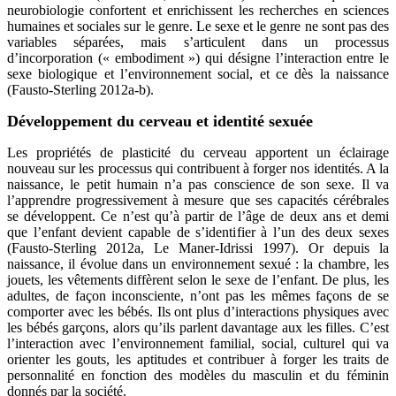
neurobiologie confortent et enrichissent les recherches en sciences
humaines et sociales sur le genre. Le sexe et le genre ne sont pas des
variables séparées, mais s’articulent dans un processus
d’incorporation (« embodiment ») qui désigne l’interaction entre le
sexe biologique et l’environnement social, et ce dès la naissance
(Fausto-Sterling 2012a-b).
Développement du cerveau et identité sexuée
Les propriétés de plasticité du cerveau apportent un éclairage
nouveau sur les processus qui contribuent à forger nos identités.
A la
naissance, le petit humain n’a pas conscience de son sexe. Il va
l’apprendre progressivement à mesure que ses capacités cérébrales
se développent. Ce n’est qu’à partir de l’âge de deux ans et demi
que l’enfant devient capable de s’identifier à l’un des deux sexes
(
Fausto-Sterling 2012a, Le Maner-Idrissi 1997)
.
Or depuis la
naissance, il évolue dans un environnement sexué : la chambre, les
jouets, les vêtements diffèrent selon le sexe de l’enfant. De plus, les
adultes, de façon inconsciente, n’ont pas les mêmes façons de se
comporter avec les bébés. Ils ont plus d’interactions physiques avec
les bébés garçons, alors qu’ils parlent davantage aux les filles. C’est
l’interaction avec l’environnement familial, social, culturel qui va
orienter les gouts, les aptitudes et contribuer à forger les traits de
personnalité en fonction des modèles du masculin et du féminin
donnés par la société.