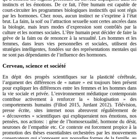
instincts et les émotions. De ce fait, l’être humain est capable de
court-circuiter les programmes biologiques instinctifs qui sont régis
par les hormones. Chez nous, aucun instinct ne s’exprime à l’état
brut. La faim, la soif ou l’attraction sexuelle sont certes ancrées dans
la biologie, mais leurs modes d’expression sont contrôlés par la
culture et les normes sociales. L’être humain peut décider de faire la
grève de la faim ou de renoncer à la sexualité. Les hommes et les
femmes, dans leurs vies personnelles et sociales, utilisent des
stratégies intelligentes, fondées sur des représentations mentales qui
ne sont pas dépendantes de l’influence des hormones.
Cerveau, science et société
En dépit des progrès scientifiques sur la plasticité cérébrale,
l’argument des différences de « nature » est toujours bien présent
pour expliquer les différences entre les femmes et les hommes dans
la vie sociale et privée. L’environnement médiatique contemporain
contribue activement à renforcer la « biologisation » des
comportements humains (Fillod 2015, Jurdant 2012). Télévision,
presse écrite, sites internet nous abreuvent régulièrement de
« découvertes » scientifiques qui expliqueraient nos émotions, nos
pensées, nos actions: : gène de l’homosexualité, hormone du désir,
neurones de l’empathie etc. Ce contexte est forcement propice à la
promotion des thèses essentialistes orchestrées par les mouvements
conservateurs qui s’opposent aux nouvelles formes de la famille, au