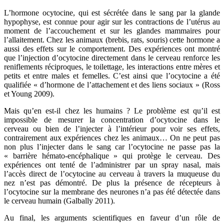
L’hormone ocytocine, qui est sécrétée dans le sang par la glande
hypophyse, est connue pour agir sur les contractions de l’utérus au
moment de l’accouchement et sur les glandes mammaires pour
l’allaitement. Chez les animaux (brebis, rats, souris) cette hormone a
aussi des effets sur le comportement. Des expériences ont montré
que l’injection d’ocytocine directement dans le cerveau renforce les
reniflements réciproques, le toilettage, les interactions entre mères et
petits et entre males et femelles. C’est ainsi que l’ocytocine a été
qualifiée « d’hormone de l’attachement et des liens sociaux » (Ross
et Young 2009).
Mais qu’en est-il chez les humains ? Le problème est qu’
il est
impossible de mesurer la concentration d’ocytocine dans le
cerveau ou bien de l’injecter à l’intérieur pour voir ses effets,
contrairement aux expériences chez les animaux… On ne peut pas
non plus l’injecter dans le sang car l’ocytocine ne passe pas la
« barrière hémato-encéphalique » qui protège le cerveau. Des
expériences ont tenté de l’administrer par un spray nasal, mais
l’accès direct de l’ocytocine au cerveau à travers la muqueuse du
nez n’est pas démontré.
De plus la présence de récepteurs à
l’ocytocine sur la membrane des neurones n’a pas été détectée dans
le cerveau humain (Galbally 2011).
Au final, les arguments scientifiques en faveur d’un rôle de