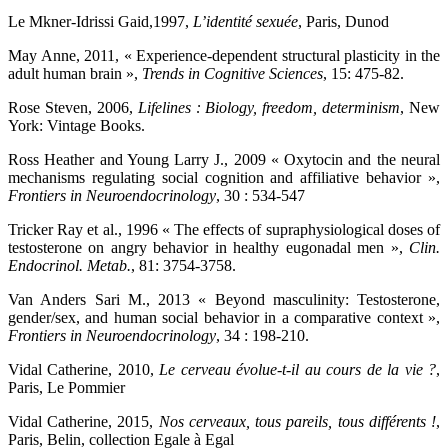
Le Mkner-Idrissi Gaid,
1997,
L’identité sexuée
, Paris, Dunod
May Anne,
2011, « Experience-dependent structural plasticity in the
adult human brain »,
Trends in Cognitive Sciences
, 15: 475-82.
Rose Steven,
2006,
Lifelines : Biology, freedom, determinism
, New
York: Vintage Books.
Ross Heather and Young Larry J.,
2009 « Oxytocin and the neural
mechanisms regulating social cognition and affiliative behavior »,
Frontiers in Neuroendocrinology
, 30 : 534-547
Tricker Ray et al.,
1996 « The effects of supraphysiological doses of
testosterone on angry behavior in healthy eugonadal men »,
Clin.
Endocrinol. Metab.
, 81: 3754-3758.
Van Anders Sari M.,
2013 « Beyond masculinity: Testosterone,
gender/sex, and human social behavior in a comparative context »,
Frontiers in Neuroendocrinology
, 34 : 198-210.
Vidal Catherine,
2010,
Le cerveau évolue-t-il au cours de la vie ?
,
Paris, Le Pommier
Vidal Catherine,
2015,
Nos cerveaux, tous pareils, tous différents !
,
Paris, Belin, collection Egale à Egal