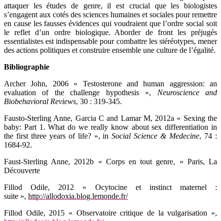
attaquer les études de genre, il est crucial que les biologistes
s’engagent aux cotés des sciences humaines et sociales pour remettre
en cause les fausses évidences qui voudraient que l’ordre social soit
le reflet d’un ordre biologique.
Aborder de front les préjugés
essentialistes est indispensable pour combattre les stéréotypes, mener
des actions politiques et construire ensemble une culture de l’égalité.
Bibliographie
Archer John,
2006 «
Testosterone and human aggression: an
evaluation of the challenge hypothesis »,
Neuroscience and
Biobehavioral Reviews
, 30 : 319-345.
Fausto-Sterling Anne, Garcia C and Lamar M,
2012a « Sexing the
baby: Part 1. What do we really know about sex differentiation in
the first three years of life? », in
Social Science & Medecine
, 74 :
1684-92.
Faust-Sterling Anne,
2012b « Corps en tout genre, » Paris, La
Découverte
Fillod Odile,
2012 « Ocytocine et instinct maternel :
suite »,
http://allodoxia.blog.lemonde.fr/
Fillod Odile,
2015 « Observatoire critique de la vulgarisation »,