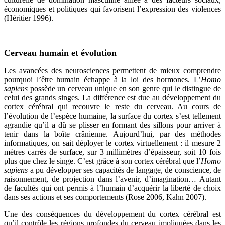
économiques et politiques qui favorisent l’expression des violences
(Héritier 1996).
Cerveau humain et évolution
Les avancées des neurosciences permettent de mieux comprendre
pourquoi l’être humain échappe à la loi des hormones. L’
Homo
sapiens
possède un cerveau unique en son genre qui le distingue de
celui des grands singes. La différence est due au développement du
cortex cérébral qui recouvre le reste du cerveau. Au cours de
l’évolution de l’espèce humaine, la surface du cortex s’est tellement
agrandie qu’il a dû se plisser en formant des sillons pour arriver à
tenir dans la boîte crânienne. Aujourd’hui, par des méthodes
informatiques, on sait déployer le cortex virtuellement : il mesure 2
mètres carrés de surface, sur 3 millimètres d’épaisseur, soit 10 fois
plus que chez le singe. C’est grâce à son cortex cérébral que l’
Homo
sapiens
a pu développer ses capacités de langage, de conscience, de
raisonnement, de projection dans l’avenir, d’imagination… Autant
de facultés qui ont permis à l’humain d’acquérir la liberté de choix
dans ses actions et ses comportements (Rose 2006, Kahn 2007).
Une des conséquences du développement du cortex cérébral est
qu’il contrôle les régions profondes du cerveau impliquées dans les