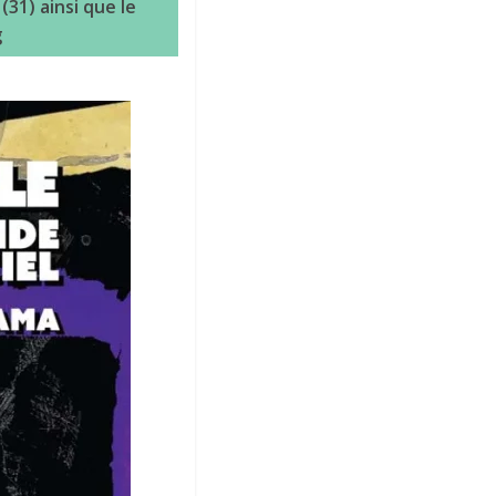
31) ainsi que le
g