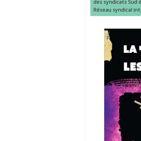
des syndicats Sud é
Réseau syndical int