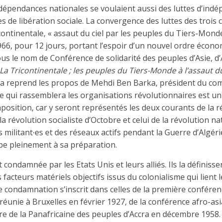
ndépendances nationales se voulaient aussi des luttes d’ind
s de libération sociale. La convergence des luttes des trois 
continentale, « assaut du ciel par les peuples du Tiers-Monde
966, pour 12 jours, portant l’espoir d’un nouvel ordre écono
ous le nom de Conférence de solidarité des peuples d’Asie, d
La Tricontinentale ; les peuples du Tiers-Monde à l’assaut du
 reprend les propos de Mehdi Ben Barka, président du comi
ce qui rassemblera les organisations révolutionnaires est 
position, car y seront représentés les deux courants de la r
la révolution socialiste d’Octobre et celui de la révolution nat
 militant∙es et des réseaux actifs pendant la Guerre d’Algéri
cipe pleinement à sa préparation.
t condamnée par les Etats Unis et leurs alliés. Ils la défini
facteurs matériels objectifs issus du colonialisme qui lient 
te condamnation s’inscrit dans celles de la première conféren
 réunie à Bruxelles en février 1927, de la conférence afro-a
re de la Panafricaine des peuples d’Accra en décembre 1958