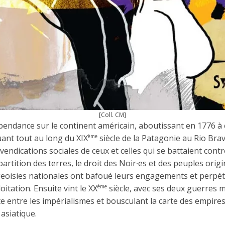
[Coll. CM]
épendance sur le continent américain, aboutissant en 1776 à 
ant tout au long du XIX
siècle de la Patagonie au Rio Brav
ème
vendications sociales de ceux et celles qui se battaient cont
partition des terres, le droit des Noir∙es et des peuples orig
geoisies nationales ont bafoué leurs engagements et perpétr
itation. Ensuite vint le XX
siècle, avec ses deux guerres 
ème
te entre les impérialismes et bousculant la carte des empires
 asiatique.