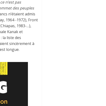
«
ce n’est pas
sommet des peuples
lancs n’étaient admis
y, 1964 -1972), Front
 (Chiapas, 1983-…),
onale Kanak et
 la liste des
iraient sincèrement à
 est longue.