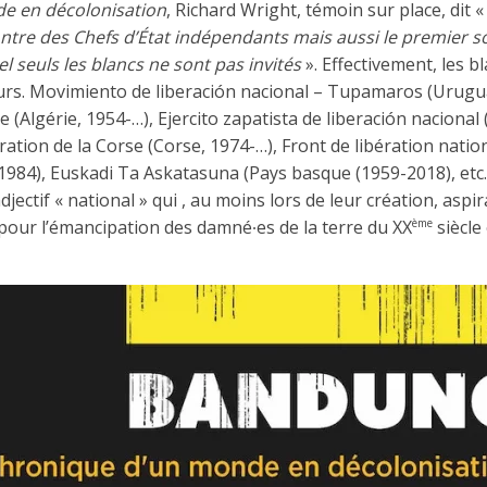
e en décolonisation
, Richard Wright, témoin sur place, dit 
tre des Chefs d’État indépendants mais aussi le premier 
l seuls les blancs ne sont pas invités
». Effectivement, les b
urs. Movimiento de liberación nacional – Tupamaros (Urugua
e (Algérie, 1954-…), Ejercito zapatista de liberación nacional
ération de la Corse (Corse, 1974-…), Front de libération nati
1984), Euskadi Ta Askatasuna (Pays basque (1959-2018), etc. :
djectif « national » qui , au moins lors de leur création, asp
e pour l’émancipation des damné∙es de la terre du XX
siècle
ème