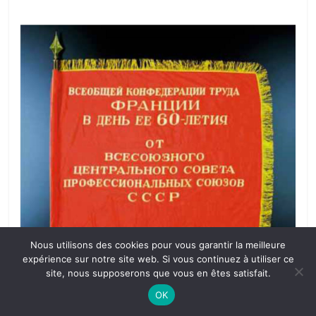
Nous utilisons des cookies pour vous garantir la meilleure
expérience sur notre site web. Si vous continuez à utiliser ce
Drapeau offert à l’occasion du XXXe Congrès confédéral de la CGT.
site, nous supposerons que vous en êtes satisfait.
Le texte dit : «
À la CGT de France, en son 60° anniversaire, de la part
du VTsSPS de l’URSS.
» Le verso proclame l’amitié fraternelle
OK
indestructible des travailleurs de France et d’URSS. [Coll. P.Z.]