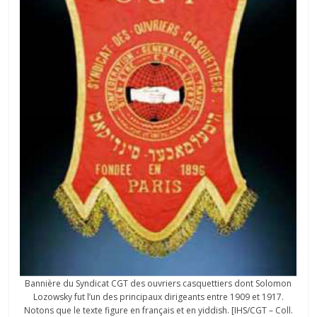
Bannière du Syndicat CGT des ouvriers casquettiers dont Solomon
Lozowsky fut l’un des principaux dirigeants entre 1909 et 1917.
Notons que le texte figure en français et en yiddish. [IHS/CGT – Coll.