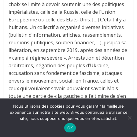
choix se limite à devoir soutenir une des politiques
impérialistes, celle de la Russie, celle de l’Union
Européenne ou celle des Etats-Unis. […] C’était il y a
huit ans. Un collectif a organisé diverses initiatives
(bulletin d’information, affiches, rassemblements,
réunions publiques, soutien financier, …), jusqu’à sa
libération, en septembre 2019, après des années de
« camp à régime sévère ». Arrestation et détention
arbitraires, négation des peuples d’Ukraine,
accusation sans fondement de fascisme, attaques
envers le mouvement social : en France, celles et
ceux qui voulaient savoir pouvaient savoir. Mais
toute une partie de « la gauche » a fait mine de s’en
désintéresser. Fait mine, oui ; ils et elles n’ignoraient
Nous utilisons des cookies pour vous garantir la meilleure
pas ce type de situation ; d’autant que le cas de
expérience sur notre site web. Si vous continuez à utiliser ce
Koltchenko et ses co-accusés (Afanasiev et le
site, nous supposerons que vous en êtes satisfait.
cinéaste Sentsov) n’était pas unique, loin de là.
OK
Terminons ce propos en mentionnant que