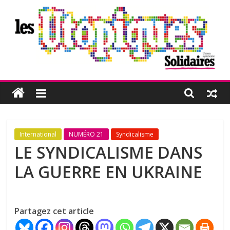
Passer
au
contenu
Les
Utopiques
Revue
International
NUMÉRO 21
Syndicalisme
de
LE SYNDICALISME DANS
réflexion
LA GUERRE EN UKRAINE
éditée
par
l'Union
syndicale
Partagez cet article
Solidaires