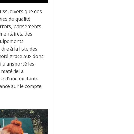
ussi divers que des
es de qualité
garrots, pansements
imentaires, des
équipements
dre à la liste des
cheté grâce aux dons
i transporté les
 matériel à
e d’une militante
France sur le compte