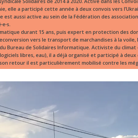
 syndicale Solidaires de 2014 à 2020. Active dans les Convoi
ie, elle a participé cette année à deux convois vers l’Uk
e est aussi active au sein de la Fédération des association
∙e∙s.
atique durant 15 ans, puis expert en protection des do
conversion vers le transport de marchandises à la voile, 
 Bureau de Solidaires Informatique. Activiste du climat 
giciels libres, eau), il a déjà organisé et participé à deux
 son retour il est particulièrement mobilisé contre les mé