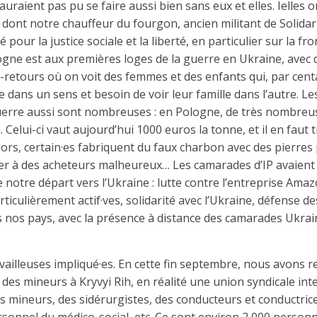
auraient pas pu se faire aussi bien sans eux et elles. Ielles 
 dont notre chauffeur du fourgon, ancien militant de Solida
pour la justice sociale et la liberté, en particulier sur la fro
ologne est aux premières loges de la guerre en Ukraine, avec
er-retours où on voit des femmes et des enfants qui, par cent
e dans un sens et besoin de voir leur famille dans l’autre. 
erre aussi sont nombreuses : en Pologne, de très nombreu
 Celui-ci vaut aujourd’hui 1000 euros la tonne, et il en faut 
Alors, certain·es fabriquent du faux charbon avec des pierres 
ler à des acheteurs malheureux… Les camarades d’IP avaient
e notre départ vers l’Ukraine : lutte contre l’entreprise Ama
articulièrement actif·ves, solidarité avec l’Ukraine, défense de
s nos pays, avec la présence à distance des camarades Ukra
ravailleuses impliqué·es. En cette fin septembre, nous avons 
des mineurs à Kryvyi Rih, en réalité une union syndicale int
s mineurs, des sidérurgistes, des conducteurs et conductrice
sonnel du médico-social, etc. Ce sont environ 2 000 person