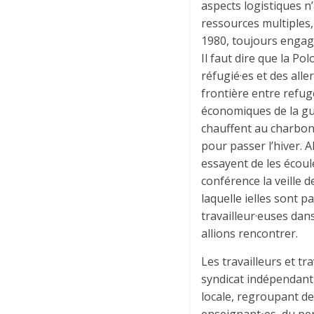
aspects logistiques n’
ressources multiples,
1980, toujours engagé 
Il faut dire que la P
réfugié·es et des all
frontière entre refug
économiques de la gu
chauffent au charbon.
pour passer l’hiver. 
essayent de les écou
conférence la veille d
laquelle ielles sont p
travailleur·euses dan
allions rencontrer.
Les travailleurs et t
syndicat indépendant 
locale, regroupant de
enseignant⋅es, du per