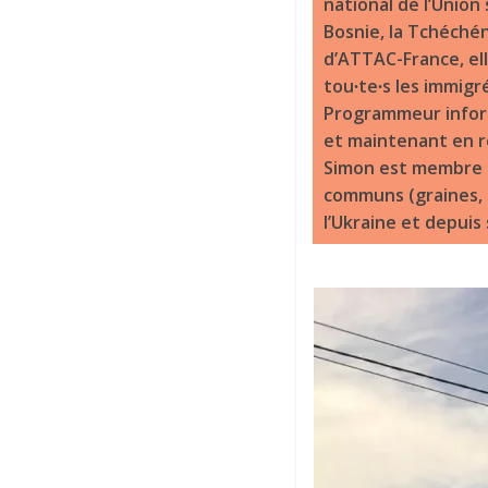
national de l’Union
Bosnie, la Tchéchén
d’ATTAC-France, ell
tou∙te∙s les immigré
Programmeur inform
et maintenant en re
Simon est membre du
communs (graines, lo
l’Ukraine et depuis