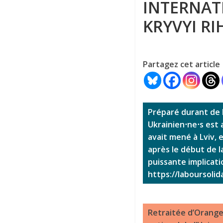
INTERNATI
KRYVYI RI
Partagez cet article
Préparé durant de l
Ukrainien⋅ne⋅s est 
avait mené à Lviv, e
après le début de l
puissante implicati
https://laboursolid
Retraitée d’Orange