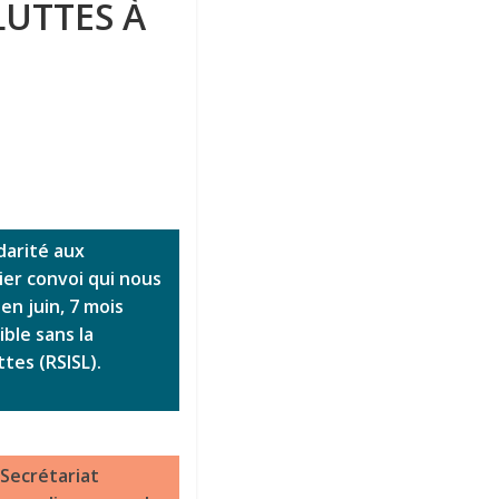
LUTTES À
darité aux
ier convoi qui nous
en juin, 7 mois
ble sans la
tes (RSISL).
Secrétariat