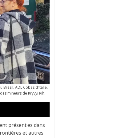
 Brésil, ADL Cobas d’Italie,
des mineurs de Kryvyi Rih.
ment présent·es dans
frontières et autres