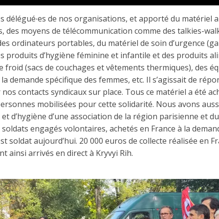
 délégué∙es de nos organisations, et apporté du matériel a
, des moyens de télécommunication comme des talkies-walki
des ordinateurs portables, du matériel de soin d’urgence (
s produits d’hygiène féminine et infantile et des produits al
e froid (sacs de couchages et vêtements thermiques), des 
 la demande spécifique des femmes, etc. Il s’agissait de répon
nos contacts syndicaux sur place. Tous ce matériel a été a
personnes mobilisées pour cette solidarité. Nous avons auss
 et d’hygiène d’une association de la région parisienne et du
 soldats engagés volontaires, achetés en France à la demand
 est soldat aujourd’hui. 20 000 euros de collecte réalisée en 
t ainsi arrivés en direct à Kryvyi Rih.