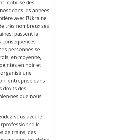
ont mobilisé des
rnosc dans les années
ntière avec l’Ukraine.
 de très nombreux·ses
aines, passent la
Les conséquences
ses personnes se
trois, en moyenne,
peintes en noir et
 organisé une
zon, entreprise dans
s droits des
inien·nes que nous
rendez-vous avec le
erprofessionnelle
s de trains, des
nes qui sont touchées