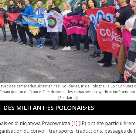
 avec des camarades ukrainien·nes : Solidaires, IP de Pologne, la CSP Conlutas du
 Emancipation de France. Et le drapeau des camarade du syndicat indépendant 
[Solidaires]
 DES MILITANT·ES POLONAIS·ES
is·es d’Inicjatywa Pracownicza
[1]
(IP) ont été particulière
rganisation du convoi : transports, traductions, passages de 