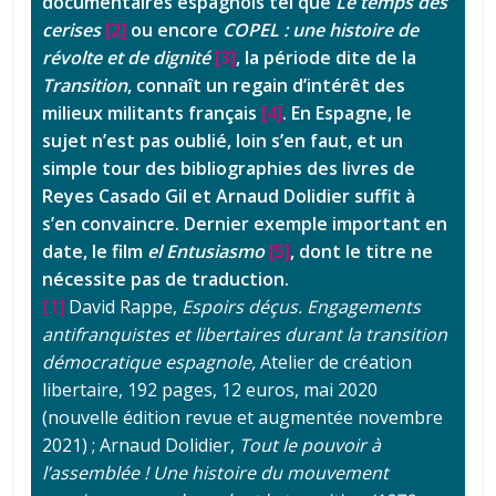
documentaires espagnols tel que
Le temps des
cerises
[2]
ou encore
COPEL : une histoire de
révolte et de dignité
[3]
, la période dite de la
Transition
, connaît un regain d’intérêt des
milieux militants français
[4]
. En Espagne, le
sujet n’est pas oublié, loin s’en faut, et un
simple tour des bibliographies des livres de
Reyes Casado Gil et Arnaud Dolidier suffit à
s’en convaincre. Dernier exemple important en
date, le film
el Entusiasmo
[5]
, dont le titre ne
nécessite pas de traduction.
[1]
David Rappe,
Espoirs déçus. Engagements
antifranquistes et libertaires durant la transition
démocratique espagnole,
Atelier de création
libertaire, 192 pages, 12 euros, mai 2020
(nouvelle édition revue et augmentée novembre
2021) ; Arnaud Dolidier,
Tout le pouvoir à
l’assemblée ! Une histoire du mouvement