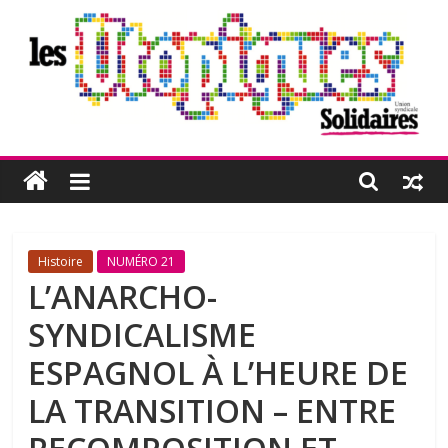
Passer
au
contenu
Les
Utopiques
Revue
Histoire
NUMÉRO 21
de
L’ANARCHO-
réflexion
SYNDICALISME
éditée
par
ESPAGNOL À L’HEURE DE
l'Union
LA TRANSITION – ENTRE
syndicale
Solidaires