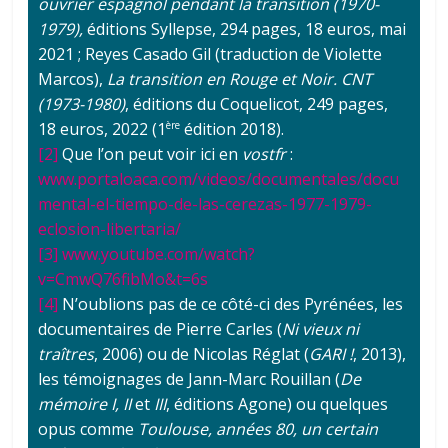
ouvrier espagnol pendant la transition (1970-
1979),
éditions Syllepse, 294 pages, 18 euros, mai
2021 ; Reyes Casado Gil (traduction de Violette
Marcos),
La transition en Rouge et Noir. CNT
(1973-1980)
, éditions du Coquelicot, 249 pages,
18 euros, 2022 (1
édition 2018).
ère
[2]
Que l’on peut voir ici en
vostfr
:
www.portaloaca.com/videos/documentales/docu
mental-el-tiempo-de-las-cerezas-1977-1979-
eclosion-libertaria/
[3]
www.youtube.com/watch?
v=CmwQ76fibMo&t=6s
[4]
N’oublions pas de ce côté-ci des Pyrénées, les
documentaires de Pierre Carles (
Ni vieux ni
traîtres
, 2006) ou de Nicolas Réglat (
GARI !
, 2013),
les témoignages de Jann-Marc Rouillan (
De
mémoire I, II
et
III
, éditions Agone) ou quelques
opus comme
Toulouse, années 80, un certain