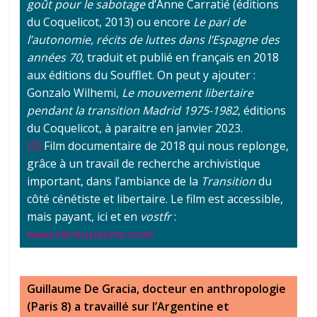
goût pour le sabotage
d’Anne Carratié (éditions
du Coquelicot, 2013) ou encore
Le pari de
l’autonomie, récits de luttes dans l’Espagne des
années 70
, traduit et publié en français en 2018
aux éditions du Soufflet. On peut y ajouter :
Gonzalo Wilhemi,
Le mouvement libertaire
pendant la transition
Madrid 1975-1982
, éditions
du Coquelicot, à paraitre en janvier 2023.
[5]
Film documentaire de 2018 qui nous replonge,
grâce à un travail de recherche archivistique
important, dans l’ambiance de la
Transition
du
côté cénétiste et libertaire. Le film est accessible,
mais payant, ici et en
vostfr
:
www.elentusiasmo.com/
Guillaume De Gracia, docteur en anthropologie
(Paris 8) a travaillé sur l’Argentine et