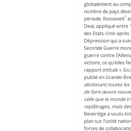
globalement au compr
nombre de pays déve
1
période. Roosevelt
a
Deal, appliqué entre 
des Etats-Unis après 
Dépression qui a suiv
Seconde Guerre mondi
guerre contre l’Allem
victoire, ce qu’elles f
rapport intitulé «
Soc
publié en Grande-Bre
abolissant toutes les 
de faire œuvre neuv
celle que le monde t
replâtrages, mais de
Beveridge a voulu tir
plan sur l’unité nati
forces de collaboratio