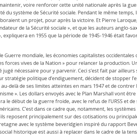
aintenir, voire renforcer cette unité nationale après la gue
unité du système de Sécurité sociale. Pendant le même temps, l
boraient un projet, pour après la victoire. Et Pierre Laroque
ndateur de la Sécurité sociale », et que les auteurs anglo-sa
», expliquera en 1955 que la période de 1945-1946 était favo
de Guerre mondiale, les économies capitalistes occidentale
 les forces vives de la Nation » pour relancer la production.
 jugé nécessaire pour y parvenir. Ceci s’est fait par ailleurs
eur stratégie politique d’endiguement, décident de stopper l’
 au-delà de ses limites atteintes en mars 1947 et de contrer 
sme ». Les dollars envoyés avec le Plan Marshall vont être l’
era le début de la guerre froide, avec le refus de l’URSS et de 
américains. C’est dans ce cadre que, notamment, les systèmes 
’ils reposent principalement sur des cotisations ou princip
tagne avec le système beveridgien inspiré du rapport Be
ocial historique est aussi à replacer dans le cadre de la ten