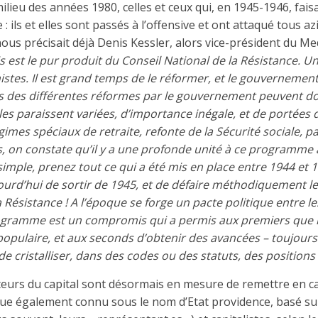
ilieu des années 1980, celles et ceux qui, en 1945-1946, faisa
 : ils et elles sont passés à l’offensive et ont attaqué tous az
 nous précisait déjà Denis Kessler, alors vice-président du Me
s est le pur produit du Conseil National de la Résistance. 
stes. Il est grand temps de le réformer, et le gouvernement
s des différentes réformes par le gouvernement peuvent d
les paraissent variées, d’importance inégale, et de portées di
gimes spéciaux de retraite, refonte de la Sécurité sociale, p
, on constate qu’il y a une profonde unité à ce programme a
simple, prenez tout ce qui a été mis en place entre 1944 et 
t aujourd’hui de sortir de 1945, et de défaire méthodiquemen
 Résistance ! A l’époque se forge un pacte politique entre les
gramme est un compromis qui a permis aux premiers que l
opulaire, et aux seconds d’obtenir des avancées – toujours 
 de cristalliser, dans des codes ou des statuts, des position
teurs du capital sont désormais en mesure de remettre en c
que également connu sous le nom d’Etat providence, basé sur