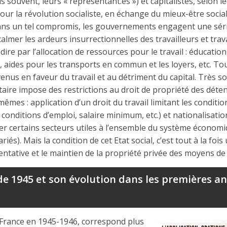
lus souvent, leurs « représentant.es ») et capitalistes, selon 
pour la révolution socialiste, en échange du mieux-être socia
Dans un tel compromis, les gouvernements engagent une sér
 calmer les ardeurs insurrectionnelles des travailleurs et trav
à-dire par l’allocation de ressources pour le travail : éducation
ts, aides pour les transports en commun et les loyers, etc. To
venus en faveur du travail et au détriment du capital. Très s
ntaire impose des restrictions au droit de propriété des déte
mêmes : application d’un droit du travail limitant les conditio
, conditions d’emploi, salaire minimum, etc.) et nationalisati
er certains secteurs utiles à l’ensemble du système économi
ariés). Mais la condition de cet Etat social, c’est tout à la fo
entative et le maintien de la propriété privée des moyens de
e 1945 et son évolution dans les premières an
n France en 1945-1946, correspond plus