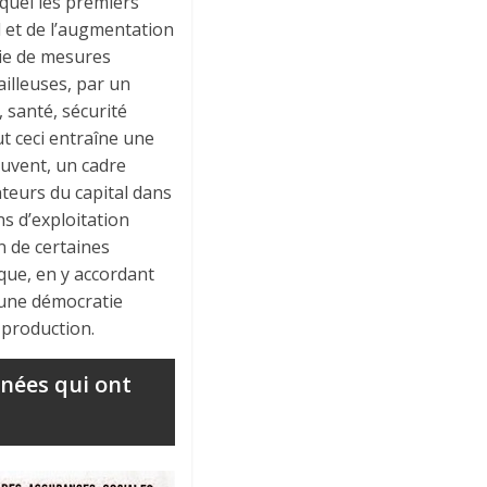
lequel les premiers
l et de l’augmentation
ie de mesures
ailleuses, par un
, santé, sécurité
ut ceci entraîne une
ouvent, un cadre
nteurs du capital dans
ns d’exploitation
on de certaines
que, en y accordant
is une démocratie
 production.
nées qui ont