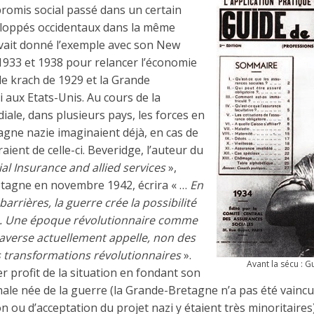
omis social passé dans un certain
loppés occidentaux dans la même
vait donné l’exemple avec son New
1933 et 1938 pour relancer l’économie
le krach de 1929 et la Grande
i aux Etats-Unis. Au cours de la
ale, dans plusieurs pays, les forces en
agne nazie imaginaient déjà, en cas de
eraient de celle-ci. Beveridge, l’auteur du
ial Insurance and allied services
»,
tagne en novembre 1942, écrira « …
En
barrières, la guerre crée la possibilité
e. Une époque révolutionnaire comme
raverse actuellement appelle, non des
s transformations révolutionnaires
».
Avant la sécu : G
er profit de la situation en fondant son
onale née de la guerre (la Grande-Bretagne n’a pas été vaincu
n ou d’acceptation du projet nazi y étaient très minoritaires