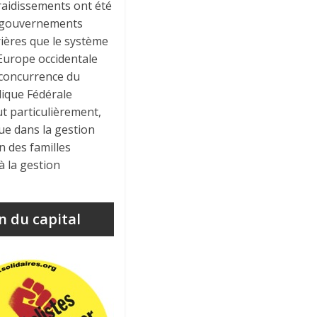
 raidissements ont été
es gouvernements
rières que le système
 Europe occidentale
e concurrence du
lique Fédérale
ut particulièrement,
que dans la gestion
n des familles
à la gestion
n du capital