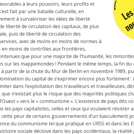
avorables à leurs pouvoirs, leurs profits et
s’est fait par une bataille culturelle, en
ment à survaloriser les idées de liberté
e liberté de circulation des capitaux, de plus
ale, puis de liberté de circulation des
services, avec de moins en moins de normes à
 en moins de contrôles aux frontières,
intenues que pour une majorité de l’humanité, les minorités
llés sur les mappemondes ! Pendant le même temps, la fin d
, à partir de la chute du Mur de Berlin en novembre 1989, pui
 domination du capital de s’exprimer encore plus fortement : 
iter dans l’exploitation des travailleurs et travailleuses, dès 
, que n’existait plus le risque que des majorités politiques 
 l’Ouest » vers le « communisme ». L’existence de pays dits 
s les pays capitalistes, celles et ceux qui voulaient résister 
de cette peur de certains gouvernements d’un basculement po
tence du communisme tel que pratiqué en URSS et dans les Eta
ctoire sociale décisive dans les pays occidentaux, la réalité