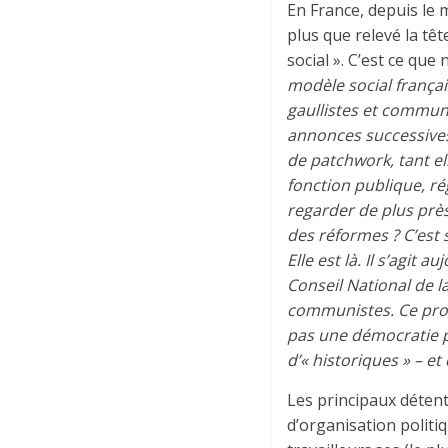
En France, depuis le m
plus que relevé la tête
social ». C’est ce que
modèle social françai
gaullistes et communi
annonces successive
de patchwork, tant el
fonction publique, ré
regarder de plus près
des réformes ? C’est 
Elle est là. Il s’agi
Conseil National de la
communistes. Ce pro
pas une démocratie p
d’« historiques » – et
Les principaux déten
d’organisation politi