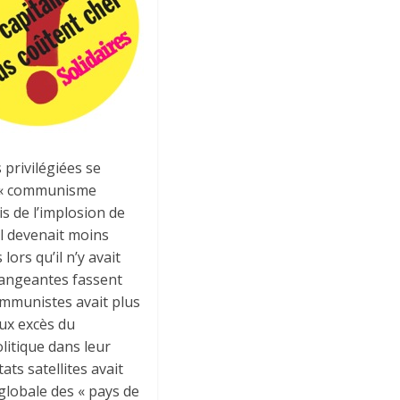
 privilégiées se
u « communisme
s de l’implosion de
il devenait moins
lors qu’il n’y avait
changeantes fassent
communistes avait plus
aux excès du
litique dans leur
ts satellites avait
 globale des « pays de