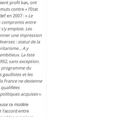
ient profil bas, ont
imuts contre « l’Etat
def en 2007 : «
Le
Un compromis entre
 s’y emploie. Les
onner une impression
verses : statut de la
aritarisme… A y
mbitieux. La liste
1952, sans exception.
t le programme du
 gaullistes et les
a France ne devienne
qualifiées
s politiques acquises
».
ause ce modèle
 l’accord entre