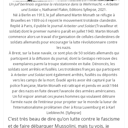
Un juif berlinois organise la résistance dans la Wehrmacht. « Arbeiter
und Soldat »
, Nathaniel Flakin, Editions Syllepse, 2021.
Né à Berlin en 1913, le Juif allemand Martin Monath se réfugie à
Bruxelles en 1939 où il rejoint le mouvement trotskiste clandestin.
Replié à Paris, il publie le journal
Arbeiter und Soldat
(Travailleur et
soldat) dont le premier numéro paraît en juillet 1943. Martin Monath
commence alors un travail d’organisation de cellules clandestines de
soldats allemands pour encourager la lutte révolutionnaire contre
les nazis.
À Brest, sur la base navale, ce sont plus de 50 soldats allemands qui
participent à la diffusion du journal, dont la Gestapo retrouve des
exemplaires parmi la troupe stationnée en Italie. Dénoncés, les
soldats sont arrêtés et fusillés. Les trotskistes français qui participent
à
Arbeiter und Soldat
sont également arrêtés, fusillés ou déportés
vers les camps de la mort. Évadé après avoir été capturé par la
police française, Martin Monath est rattrapé et pendu en août 1944
par des nazis en fuite devant l’avancée des armées américaines.
Un fol espoir animait ces jeunes hommes qui voulaient détruire
l’armée nazie de l’intérieur pour projeter sur le monde la lueur de
l’internationalisme prolétarien cher à Rosa Luxemburg et à Karl
Liebknecht. [Syllepse]
C’est très beau de dire qu’on lutte contre le fascisme
et de faire débarquer Mussolini, mais tu vois, je