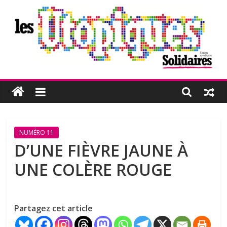
Passer
au
contenu
Les
Utopiques
Revue
NUMÉRO 11
de
D’UNE FIÈVRE JAUNE À
réflexion
UNE COLÈRE ROUGE
éditée
par
l'Union
syndicale
Partagez cet article
Solidaires