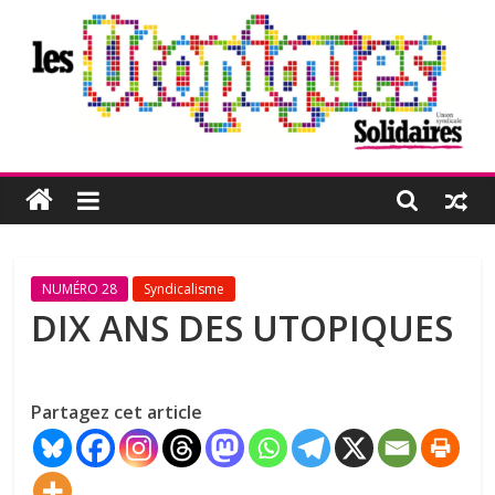
Passer
au
contenu
Les
Utopiques
Revue
NUMÉRO 28
Syndicalisme
de
DIX ANS DES UTOPIQUES
réflexion
éditée
par
Partagez cet article
l'Union
syndicale
Solidaires