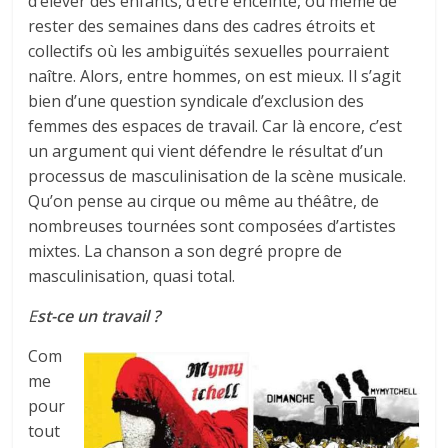
d’élever des enfants, d’être enceinte, ou même de
rester des semaines dans des cadres étroits et
collectifs où les ambiguïtés sexuelles pourraient
naître. Alors, entre hommes, on est mieux. Il s’agit
bien d’une question syndicale d’exclusion des
femmes des espaces de travail. Car là encore, c’est
un argument qui vient défendre le résultat d’un
processus de masculinisation de la scène musicale.
Qu’on pense au cirque ou même au théâtre, de
nombreuses tournées sont composées d’artistes
mixtes. La chanson a son degré propre de
masculinisation, quasi total.
E
st-ce un travail ?
Com
me
pour
tout