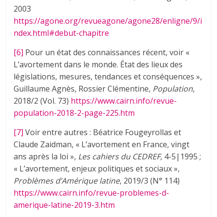
2003
https:/
/agone.org/revueagone/agone28/enligne/9/i
ndex.html#debut-chapitre
[6]
Pour un état des connaissances récent, voir «
L’avortement dans le monde. État des lieux des
législations, mesures, tendances et conséquences »,
Guillaume Agnès, Rossier Clémentine,
Population
,
2018/2 (Vol. 73)
https://www.cairn.info/revue-
population-2018-2-page-225.htm
[7]
Voir entre autres : Béatrice Fougeyrollas et
Claude Zaidman, « L’avortement en France, vingt
ans après la loi »,
Les cahiers du CEDREF
, 4-5|1995 ;
« L’avortement, enjeux politiques et sociaux »,
Problèmes d’Amérique latine
, 2019/3 (N° 114)
https://www.cairn.info/revue-problemes-d-
amerique-latine-2019-3.htm