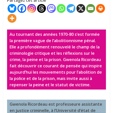
Partagez cet article
Au tournant des années 1970-80 s’est formée
la première vague de l’abolitionnisme pénal.
Elle a profondément renouvelé le champ de la
criminologie critique et les réflexions sur le
crime, la peine et la prison. Gwenola Ricordeau
fait découvrir ce courant de pensée qui inspire
aujourd’hui les mouvements pour l’abolition de
la police et de la prison, mais invite aussi à
repenser la peine et le statut de victime.
Gwenola Ricordeau est professeure assistante
en justice criminelle, à l’Université d’état de