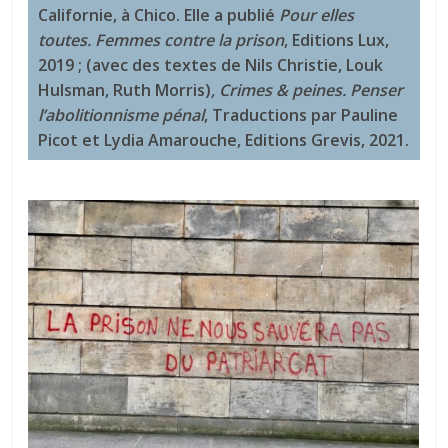
Californie, à Chico. Elle a publié
Pour elles
toutes. Femmes contre la prison
, Editions Lux,
2019 ; (avec des textes de Nils Christie, Louk
Hulsman, Ruth Morris)
, Crimes & peines. Penser
l’abolitionnisme pénal
, Traductions par Pauline
Picot et Lydia Amarouche, Editions Grevis, 2021.