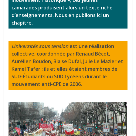
camarades produisent alors un texte riche
d’enseignements. Nous en publions ici un
chapitre.
Universités sous tension
est une réalisation
collective, coordonnée par Renaud Bécot,
Aurélien Boudon, Blaise Dufal, Julie Le Mazier et
Kamel Tafer ; ils et elles étaient membres de
SUD-Étudiants ou SUD Lycéens durant le
mouvement anti-CPE de 2006.