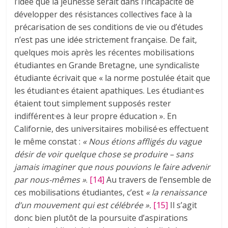
l’idée que la jeunesse serait dans l’incapacité de
développer des résistances collectives face à la
précarisation de ses conditions de vie ou d’études
n’est pas une idée strictement française. De fait,
quelques mois après les récentes mobilisations
étudiantes en Grande Bretagne, une syndicaliste
étudiante écrivait que « la norme postulée était que
les étudiant·es étaient apathiques. Les étudiant·es
étaient tout simplement supposés rester
indifférent·es à leur propre éducation ». En
Californie, des universitaires mobilisé·es effectuent
le même constat :
« Nous étions affligés du vague
désir de voir quelque chose se produire – sans
jamais imaginer que nous pouvions le faire advenir
par nous-mêmes
»
.
[14]
Au travers de l’ensemble de
ces mobilisations étudiantes, c’est
« la renaissance
d’un mouvement qui est célébrée
»
.
[15]
Il s’agit
donc bien plutôt de la poursuite d’aspirations