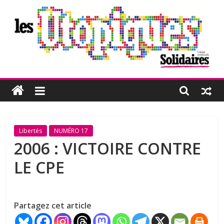
Passer
au
contenu
Les
Utopiques
Revue
Libertés
NUMÉRO 17
de
2006 : VICTOIRE CONTRE
réflexion
LE CPE
éditée
par
l'Union
syndicale
Partagez cet article
Solidaires