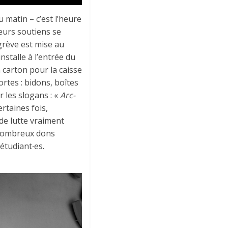
matin – c’est l’heure
leurs soutiens se
 grève est mise au
nstalle à l’entrée du
 carton pour la caisse
rtes : bidons, boîtes
 les slogans : «
Arc-
ertaines fois,
de lutte vraiment
 nombreux dons
étudiant∙es.