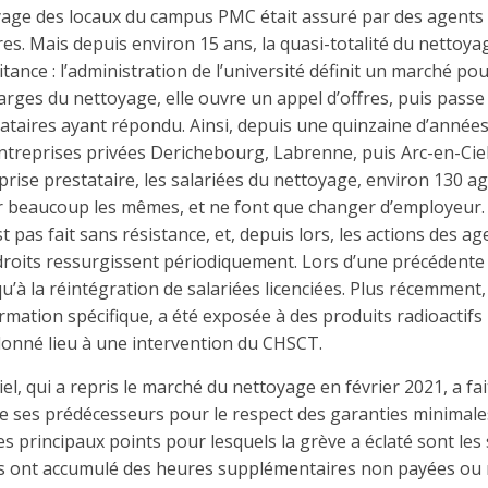
age des locaux du campus PMC était assuré par des agents d
res. Mais depuis environ 15 ans, la quasi-totalité du nettoya
itance : l’administration de l’université définit un marché p
arges du nettoyage, elle ouvre un appel d’offres, puis passe
ataires ayant répondu. Ainsi, depuis une quinzaine d’année
ntreprises privées Derichebourg, Labrenne, puis Arc-en-Ciel
ise prestataire, les salariées du nettoyage, environ 130 ag
r beaucoup les mêmes, et ne font que changer d’employeur. 
t pas fait sans résistance, et, depuis lors, les actions des 
roits ressurgissent périodiquement. Lors d’une précédente 
u’à la réintégration de salariées licenciées. Plus récemment,
ormation spécifique, a été exposée à des produits radioactifs 
 donné lieu à une intervention du CHSCT.
iel, qui a repris le marché du nettoyage en février 2021, a fa
 ses prédécesseurs pour le respect des garanties minimales 
s principaux points pour lesquels la grève a éclaté sont les 
 ont accumulé des heures supplémentaires non payées ou 