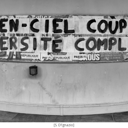
[S. D’Ignazio]