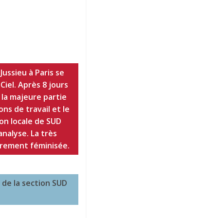
ussieu à Paris se
iel. Après 8 jours
 la majeure partie
ns de travail et le
on locale de SUD
analyse. La très
èrement féminisée.
 de la section SUD