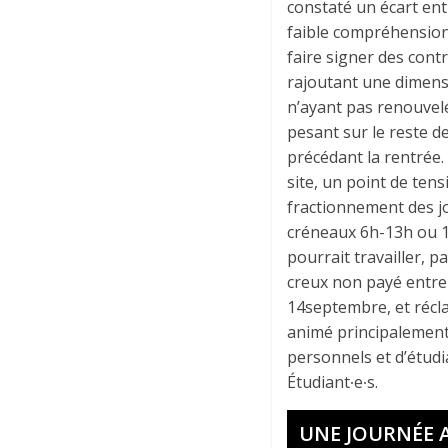
constaté un écart entr
faible compréhension 
faire signer des contr
rajoutant une dimensi
n’ayant pas renouvelé
pesant sur le reste d
précédant la rentrée
site, un point de tens
fractionnement des jou
créneaux 6h-13h ou 1
pourrait travailler, 
creux non payé entre l
14septembre, et récl
animé principalement
personnels et d’étud
Étudiant∙e∙s.
UNE JOURNÉE A