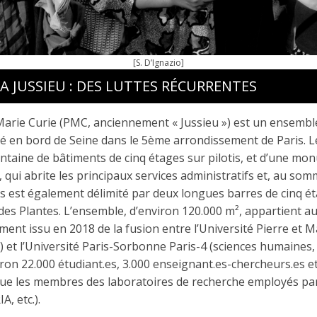
[S. D’Ignazio]
A JUSSIEU : DES LUTTES RÉCURRENTES
Marie Curie (PMC, anciennement « Jussieu ») est un ensembl
é en bord de Seine dans le 5ème arrondissement de Paris. Le
taine de bâtiments de cinq étages sur pilotis, et d’une mo
 qui abrite les principaux services administratifs et, au som
us est également délimité par deux longues barres de cinq é
n des Plantes. L’ensemble, d’environ 120.000 m², appartient 
ement issu en 2018 de la fusion entre l’Université Pierre et M
) et l’Université Paris-Sorbonne Paris-4 (sciences humaines, 
ron 22.000 étudiant.es, 3.000 enseignant.es-chercheurs.es e
 que les membres des laboratoires de recherche employés par
, etc.).