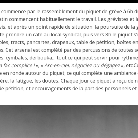
 commence par le rassemblement du piquet de grève à 6h du 
atin commencent habituellement le travail. Les grévistes et 
is, et après un point rapide de situation, la poursuite de la
 prendre un café au local syndical, puis vers 8h le piquet s’i
es, tracts, pancartes, drapeaux, table de pétition, boîtes en
 Cet arsenal est complété par des percussions de toutes so
es, cymbales, derbouka… tout ce qui peut servir pour rythmer
a fac complice !
», «
Arc-en-ciel, négociez ou dégagez
», etc.C
e en ronde autour du piquet, ce qui complète une ambiance 
ère, la fatigue, les doutes
.
Chaque jour ce piquet a reçu de
de pétition, et encouragements de la part des personnels et 