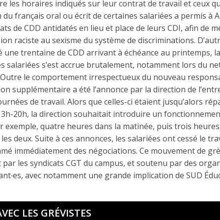
e les horaires indiqués sur leur contrat de travail et ceux qu
du français oral ou écrit de certaines salariées a permis à Ar
ats de CDD antidatés en lieu et place de leurs CDI, afin de met
on raciste au sexisme du système de discriminations. D’autre
 une trentaine de CDD arrivant à échéance au printemps, la
es salariées s’est accrue brutalement, notamment lors du ne
. Outre le comportement irrespectueux du nouveau responsa
ion supplémentaire a été l’annonce par la direction de l’entr
rnées de travail. Alors que celles-ci étaient jusqu’alors répa
3h-20h, la direction souhaitait introduire un fonctionneme
par exemple, quatre heures dans la matinée, puis trois heures
es deux. Suite à ces annonces, les salariées ont cessé le trav
amé immédiatement des négociations. Ce mouvement de grèv
 par les syndicats CGT du campus, et soutenu par des organ
iant∙es, avec notamment une grande implication de SUD Éduca
VEC LES GRÉVISTES