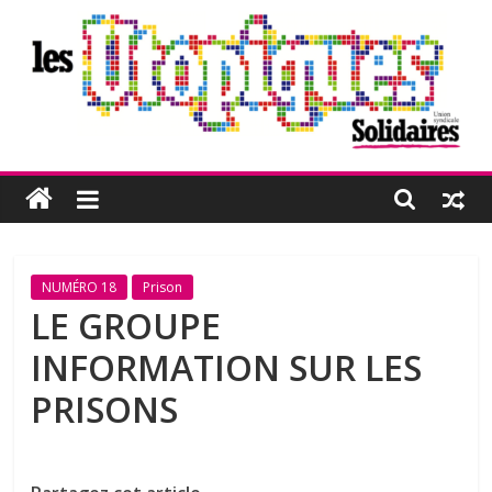
Passer
au
contenu
Les
Utopiques
Revue
NUMÉRO 18
Prison
de
LE GROUPE
réflexion
INFORMATION SUR LES
éditée
par
PRISONS
l'Union
syndicale
Solidaires