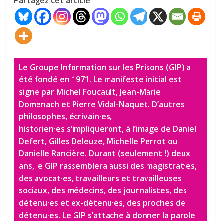
Partagez cet article
Le Groupe Information sur les Prisons (GIP) a
été fondé en 1971. Le manifeste initial est
signé par Michel Foucault, Jean-Marie
Domenach et Pierre Vidal-Naquet. D’autres
philosophes, écrivain·es,
historien·es s’impliqueront, à l’image de Daniel
Defert, Gilles Deleuze, Michelle Perrot ou
Danielle Rancière. Durant (seulement !) deux
ans, le GIP rassemblera aussi des magistrat·es,
des avocat·es, travailleurs et travailleuses
sociaux, des médecins, des journalistes, des
détenu·es et ex-détenu·es, des proches de
détenu·es. Le GIP s’attache à donner la parole