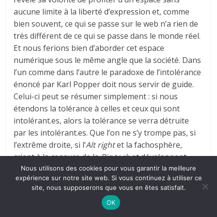
aucune limite à la liberté d’expression et, comme
bien souvent, ce qui se passe sur le web n’a rien de
très différent de ce qui se passe dans le monde réel.
Et nous ferions bien d’aborder cet espace
numérique sous le même angle que la société. Dans
l’un comme dans l’autre le paradoxe de l’intolérance
énoncé par Karl Popper doit nous servir de guide.
Celui-ci peut se résumer simplement : si nous
étendons la tolérance à celles et ceux qui sont
intolérant.es, alors la tolérance se verra détruite
par les intolérant.es. Que l’on ne s’y trompe pas, si
l’extrême droite, si l’
Alt right
et la fachosphère,
crient à la censure de la
Big tech
et développent
leurs propres plateformes avec l’
Alt tech
, c’est bien
Nous utilisons des cookies pour vous garantir la meilleure
expérience sur notre site web. Si vous continuez à utiliser ce
pour avoir le champ libre pour eux, mais pour eux
site, nous supposerons que vous en êtes satisfait.
uniquement. Il n’y a qu’à observer comment les
OK
trolls d’extrême droite sont capables de pourrir les