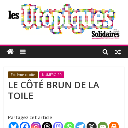
Passer
au
contenu
Les
Utopiques
Revue
Extrême-droite
NUMÉRO 20
de
LE CÔTÉ BRUN DE LA
réflexion
TOILE
éditée
par
l'Union
syndicale
Partagez cet article
Solidaires