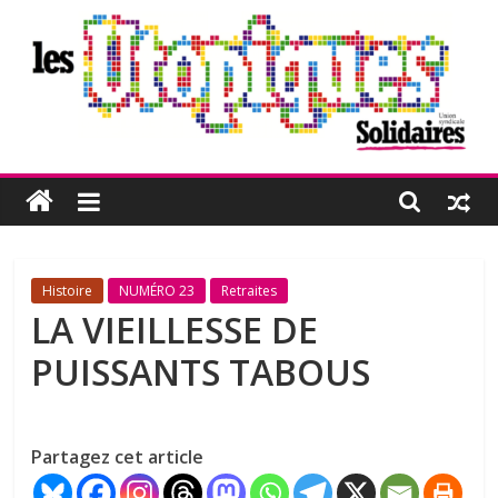
Passer
au
contenu
Les
Utopiques
Revue
Histoire
NUMÉRO 23
Retraites
de
LA VIEILLESSE DE
réflexion
PUISSANTS TABOUS
éditée
par
l'Union
syndicale
Partagez cet article
Solidaires