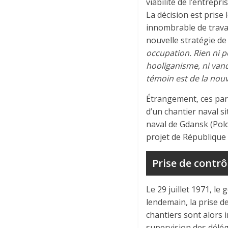
viabilité de l’entrepr
La décision est prise
innombrable de travai
nouvelle stratégie de 
occupation. Rien ni p
hooliganisme, ni vand
témoin
est de la nouv
Étrangement, ces paro
d’un chantier naval si
naval de Gdansk (Polo
projet de République
Prise de contrô
Le 29 juillet 1971, l
lendemain, la prise d
chantiers sont alors 
supervision des délégu