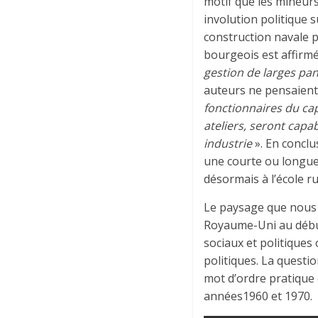
motif que les mineurs 
involution politique s
construction navale p
bourgeois est affirmé
gestion de larges pan
auteurs ne pensaient
fonctionnaires du ca
ateliers, seront capa
industrie
». En conclu
une courte ou longu
désormais à l’école ru
Le paysage que nous 
Royaume-Uni au débu
sociaux et politiques 
politiques. La questi
mot d’ordre pratique 
années1960 et 1970.