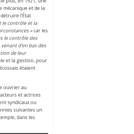
 De plus, en 1921, une
ie mécanique et de la
détruire l’État
 le contrôle et la
irconstances »
car les
s le contrôle des
 venant d’en bas des
tion de leur
e et la gestion, pour
 écossais étaient
e ouvrier au
acteurs et actrices
ient syndicaux ou
ennies suivantes un
xemple, dans les