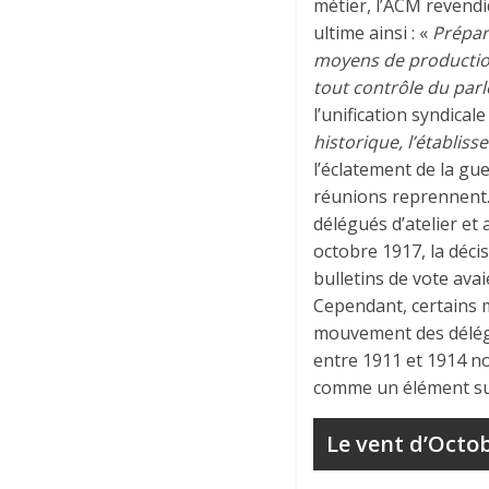
métier, l’ACM revend
ultime ainsi : «
Prépar
moyens de production
tout contrôle du parl
l’unification syndicale
historique, l’établi
l’éclatement de la gu
réunions reprennent. 
délégués d’atelier et
octobre 1917, la déci
bulletins de vote ava
Cependant, certains m
mouvement des délégu
entre 1911 et 1914 no
comme un élément sup
Le vent d’Octo