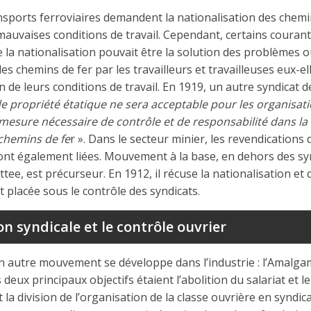
nsports ferroviaires demandent la nationalisation des chemin
auvaises conditions de travail. Cependant, certains couran
 la nationalisation pouvait être la solution des problèmes ou
des chemins de fer par les travailleurs et travailleuses eux-
n de leurs conditions de travail. En 1919, un autre syndicat d
 propriété étatique ne sera acceptable pour les organisation
mesure nécessaire de contrôle et de responsabilité dans la s
chemins de fe
r ». Dans le secteur minier, les revendications 
ont également liées. Mouvement à la base, en dehors des syn
e, est précurseur. En 1912, il récuse la nationalisation e
it placée sous le contrôle des syndicats.
ion syndicale et le contrôle ouvrier
un autre mouvement se développe dans l’industrie : l’Amalg
eux principaux objectifs étaient l’abolition du salariat et le
t la division de l’organisation de la classe ouvrière en syndi