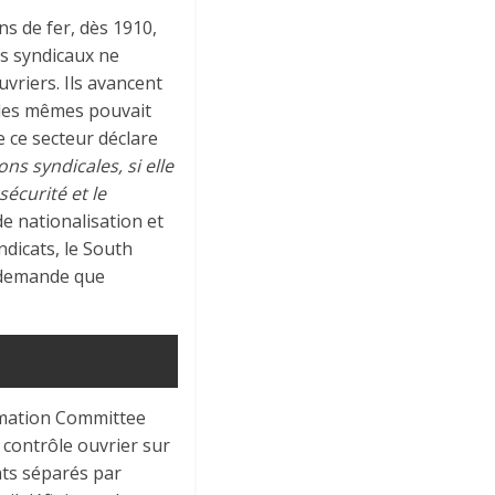
s de fer, dès 1910,
ts syndicaux ne
vriers. Ils avancent
elles mêmes pouvait
e ce secteur déclare
s syndicales, si elle
écurité et le
de nationalisation et
dicats, le South
t demande que
amation Committee
 contrôle ouvrier sur
cats séparés par