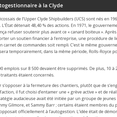
togestionnaire à la Clyde
écossais de l’Upper Clyde Shipbuilders (UCS) sont nés en 196
. L’État détenait 48,40 % des actions. En 1971, le gouverne
a refuser soutenir plus avant ce « canard boiteux ». Après 
er un soutien financier à l’entreprise, une procédure de li
n carnet de commandes soit rempli. C’est le même gouverne
lisera temporairement, dans la même période, Rolls-Royce po
00 emplois sur 8 500 devaient être supprimés. De plus, 10 à 2
-traitants étaient concernés.
r s’opposer à la fermeture des chantiers, plutôt que de s’en
’action, il fut choisi d’entamer une « grève active » et de réal
atégie audacieuse avait été initiée par un groupe de jeune
Sammy Gilmore, et Sammy Barr ; certains étaient membres du 
opposait officiellement à l’autogestion. L’idée était de démo