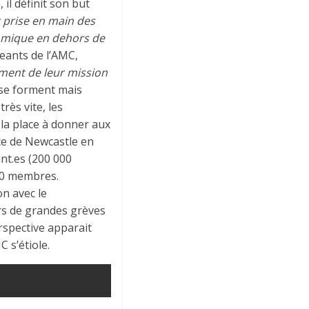
 il définit son but
 prise en main des
nomique en dehors de
geants de l’AMC,
ement de leur mission
 se forment mais
rès vite, les
 la place à donner aux
nce de Newcastle en
nt.es (200 000
000 membres.
on avec le
rs de grandes grèves
rspective apparait
 s’étiole.