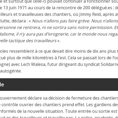
ise et surtout que celle-ci pouvait continuer à fonctionner so
 le 13 juin 1971 au cours de la rencontre de 200 délégué.es ; 
lleurs et travailleuses des chantiers, où Jimmy Reid, après a
lutte, déclara : «
Nous n’allons pas faire grève. Nous n’allons
ersonne ne rentrera, ni ne sortira sans notre permission. Et i
alisme, il n’y aura pas d’ivrognerie, car le monde nous reg
elle tactique des travailleurs
».
les ressemblent à ce que devait dire moins de dix ans plus 
tué plus de mille kilomètres à l’est. Cela se passait lors de l
gne) avec Lech Walesa, futur dirigeant du syndicat Solidar
 autogérée.
le
e gouvernement déclare sa décision de fermeture des chantiers
e contrôle ouvrier des chantiers prend effet. Les gardiens de
informés de la nouvelle situation. Toute entrée ou sortie es
é.es des travailleurs et travailleuses. La police, prudente, 