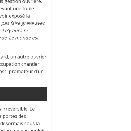
us gestion ouvrière.
devant une foule
voir exposé la
 pas faire grève avec
l n’y aura ni
arde
.
Le monde est
tard, un autre ouvrier
’occupation chantier
nosc, promoteur d’un
 irréversible. Le
s portes des
t désormais sous la
déclare ne pas vouloir