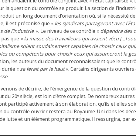
demandaient le contrôle conjoint avec « l’État capitaliste ».
ur la question du contrôle se produit. La section de l’industr
roduit un long document d’orientation où, si la nécessité de 
e, il est préconisé que «
les syndicats partageront avec l’État
s de l’industrie
. ». Le niveau de ce contrôle «
dépendra des c
 pas que
« la masse des travailleurs qui avaient vécu […] sou
pitalisme soient soudainement capables de choisir ceux qui,
bles ou compétents pour choisir ceux qui assumeront la ges
sion, les auteurs du document reconnaissaient que le contrôl
e durée «
se ferait par le haut
». Certains dirigeants ouvriers
sse.
venons de décrire, de l’émergence de la question du contrôl
t du 20
siècle, est loin d’être complet. De nombreux autres 
e
ont participé activement à son élaboration, qu’ils et elles so
on du contrôle ouvrier restera au Royaume-Uni dans les déc
de lutte et un élément programmatique. Il ressurgira, par e