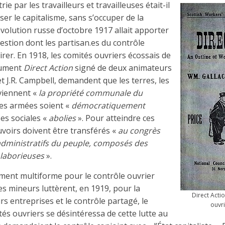
rie par les travailleurs et travailleuses était-il
ser le capitalisme, sans s’occuper de la
évolution russe d’octobre 1917 allait apporter
estion dont les partisan.es du contrôle
pirer. En 1918, les comités ouvriers écossais de
cument
Direct Action
signé de deux animateurs
et J.R. Campbell, demandent que les terres, les
viennent «
la propriété communale du
ces armées soient «
démocratiquement
sses sociales «
abolies
». Pour atteindre ces
ouvoirs doivent être transférés «
au congrès
 administratifs du peuple, composés des
 laborieuses
».
ent multiforme pour le contrôle ouvrier
les mineurs luttèrent, en 1919, pour la
Direct Acti
rs entreprises et le contrôle partagé, le
ouvr
s ouvriers se désintéressa de cette lutte au