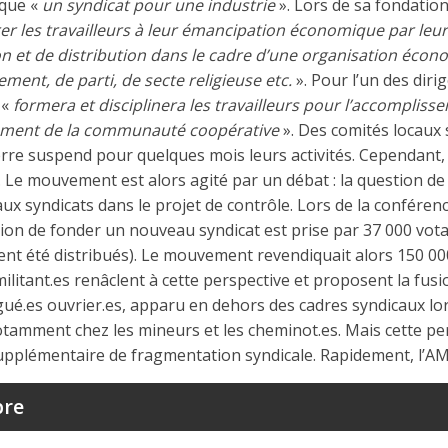
ique «
un syndicat pour une industrie
». Lors de sa fondation,
er les travailleurs à leur émancipation économique par leur
 et de distribution dans le cadre d’une organisation éco
ement, de parti, de secte religieuse etc.
». Pour l’un des diri
 «
formera et disciplinera les travailleurs pour l’accompliss
ssement de la communauté coopérative
». Des comités locaux
erre suspend pour quelques mois leurs activités. Cependant, t
Le mouvement est alors agité par un débat : la question de
 aux syndicats dans le projet de contrôle. Lors de la confére
sion de fonder un nouveau syndicat est prise par 37 000 vota
ient été distribués). Le mouvement revendiquait alors 150 
ilitant.es renâclent à cette perspective et proposent la fusi
é.es ouvrier.es, apparu en dehors des cadres syndicaux lo
tamment chez les mineurs et les cheminot.es. Mais cette pe
plémentaire de fragmentation syndicale. Rapidement, l’AMC
bre