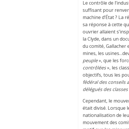
Le contrôle de l’indust
suffisant pour renver
machine d’État ? La r
sa réponse à cette qu
ouvrier allaient s’ins
la Clyde, dans un do
du comité, Gallacher 
mines, les usines…de
peuple
», que les for
contrôlées
», les cla
objectifs, tous les p
fédéral des conseils
délégués des classes
Cependant, le mouvem
était divisé. Lorsque 
nationalisation de leu
mouvement des comité