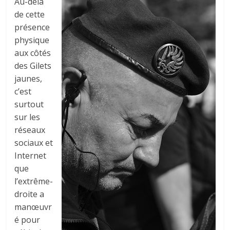
Au-delà
de cette
présence
physique
aux côtés
des Gilets
jaunes,
c’est
surtout
sur les
réseaux
sociaux et
Internet
que
l’extrême-
droite a
manœuvr
é pour