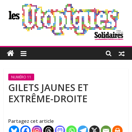
Passer
au
contenu
Les
Utopiques
Revue
NUMÉRO 11
de
GILETS JAUNES ET
réflexion
EXTRÊME-DROITE
éditée
par
l'Union
syndicale
Partagez cet article
Solidaires