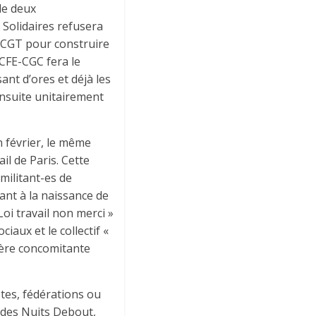
de deux
e Solidaires refusera
la CGT pour construire
 CFE-CGC fera le
nt d’ores et déjà les
ensuite unitairement
n février, le même
ail de Paris. Cette
militant-es de
nt à la naissance de
oi travail non merci »
iaux et le collectif «
ière concomitante
istes, fédérations ou
s des Nuits Debout,