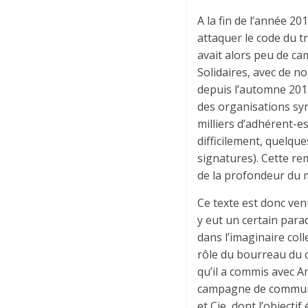
A la fin de l’année 20
attaquer le code du tr
avait alors peu de ca
Solidaires, avec de no
depuis l’automne 2015, 
des organisations syn
milliers d’adhérent-es
difficilement, quelque
signatures). Cette re
de la profondeur du m
Ce texte est donc ven
y eut un certain para
dans l’imaginaire coll
rôle du bourreau du co
qu’il a commis avec An
campagne de communic
et Cie, dont l’objectif