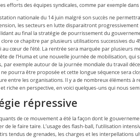
les efforts des équipes syndicales, comme par exemple dans 
station nationale du 14 juin malgré son succès ne permett
nsion, les secteurs en lutte disparaitront progressivement 
lidant au final la stratégie de pourrissement du gouvernemen
 clore ce chapitre par plusieurs utilisations successives du 49
i au cœur de l’été. La rentrée sera marquée par plusieurs me
fête de l’Huma et une nouvelle journée de mobilisation, qui s
, par exemple autour de la journée mondiale du travail déce
 ne pourra être proposée et cette longue séquence sera cl
ture entre les organisations. Il y a de nombreux éléments à r
 et riche en perspective, en voici quelques-uns qui nous se
égie répressive
uants de ce mouvement a été la façon dont le gouvernement 
 de le faire taire. L’usage des flash-ball, l’utilisation inten
irs tendus de grenades, les charges et les interpellations ult