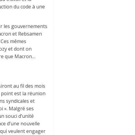
duction du code à une
 par les gouvernements
 Macron et Rebsamen
é. Ces mêmes
ozy et dont on
utre que Macron…
ront au fil des mois
 point est la réunion
ns syndicales et
i ». Malgré ses
n souci d’unité
nce d’une nouvelle
s qui veulent engager