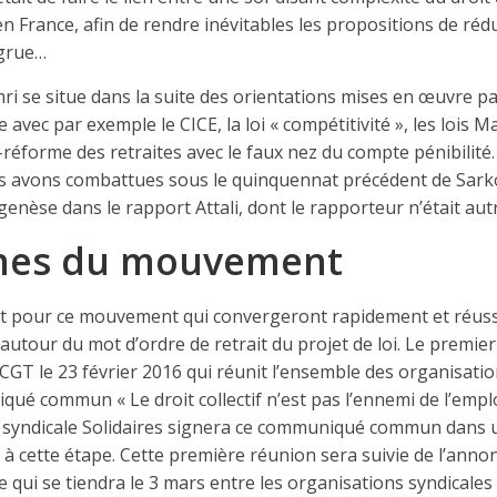
 en France, afin de rendre inévitables les propositions de ré
ngrue…
homri se situe dans la suite des orientations mises en œuvre
e avec par exemple le CICE, la loi « compétitivité », les lois
-réforme des retraites avec le faux nez du compte pénibilit
s avons combattues sous le quinquennat précédent de Sark
a genèse dans le rapport Attali, dont le rapporteur n’était a
ines du mouvement
t pour ce mouvement qui convergeront rapidement et réussi
autour du mot d’ordre de retrait du projet de loi. Le premier
a CGT le 23 février 2016 qui réunit l’ensemble des organisatio
ué commun « Le droit collectif n’est pas l’ennemi de l’emplo
on syndicale Solidaires signera ce communiqué commun dans u
 à cette étape. Cette première réunion sera suivie de l’anno
e qui se tiendra le 3 mars entre les organisations syndicale