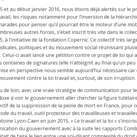
15 et au début janvier 2016, nous étions déjà alertés sur le pro
avail, les risques notamment pour l’inversion de la hiérarchi
marades pour penser qu’il pourrait être le moteur d’une mobi
mbreuses autres forces, s’était inscrit très vite dans le colle
à l’initiative de la fondation Copernic. Ce collectif très large
dicales, politiques et du mouvement social réunissant plusi
. Celui-ci avait lancé une pétition contre ce projet de loi qui 
s centaines de signatures (elle n’atteignit au final qu’un peu
mise en perspective nous semble aujourd’hui nécessaire car el
ouvement contre la loi travail et, surtout, de son irruption.
u de loin, avec une vraie stratégie de communication pour le 
doxe à voir le gouvernement aller chercher la figure tutélair
ectif de la suppression de la peine de mort en France, pour c
de du travail, outil protecteur des travailleuses et travaill
toine Lyon-Caen en juin 2015, « Le travail et la loi » s’inscriv
ation du gouvernement avec à la suite les rapports Comb
 était de faire le lien entre une soi-disant complexité du droit 