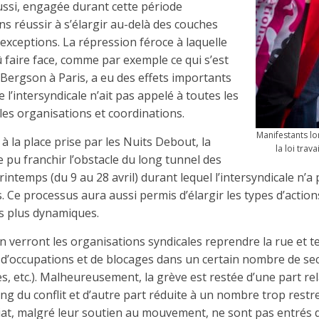
aussi, engagée durant cette période
 réussir à s’élargir au-delà des couches
 exceptions. La répression féroce à laquelle
û faire face, comme par exemple ce qui s’est
 Bergson à Paris, a eu des effets importants
 l’intersyndicale n’ait pas appelé à toutes les
es organisations et coordinations.
Manifestants lo
 à la place prise par les Nuits Debout, la
la loi trava
e pu franchir l’obstacle du long tunnel des
rintemps (du 9 au 28 avril) durant lequel l’intersyndicale n’a
. Ce processus aura aussi permis d’élargir les types d’action
s plus dynamiques.
in verront les organisations syndicales reprendre la rue et t
 d’occupations et de blocages dans un certain nombre de se
ies, etc.). Malheureusement, la grève est restée d’une part r
ong du conflit et d’autre part réduite à un nombre trop restr
iat, malgré leur soutien au mouvement, ne sont pas entrés 