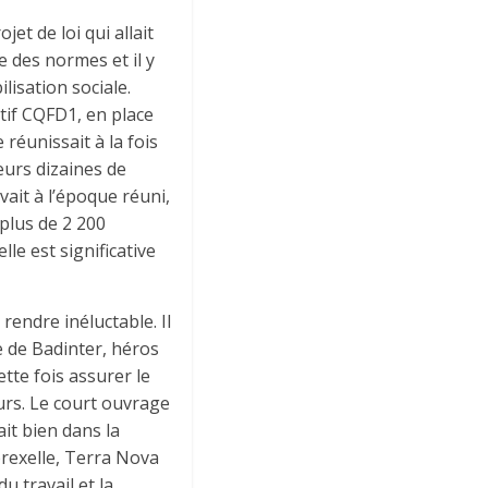
jet de loi qui allait
e des normes et il y
lisation sociale.
ctif CQFD1, en place
 réunissait à la fois
eurs dizaines de
avait à l’époque réuni,
 plus de 2 200
le est significative
rendre inéluctable. Il
e de Badinter, héros
ette fois assurer le
eurs. Le court ouvrage
ait bien dans la
rexelle, Terra Nova
du travail et la