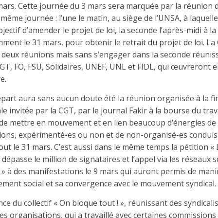
 mars. Cette journée du 3 mars sera marquée par la réunion 
 même journée : l’une le matin, au siège de l’UNSA, à laquell
objectif d’amender le projet de loi, la seconde l’après-midi à 
ment le 31 mars, pour obtenir le retrait du projet de loi. La
 deux réunions mais sans s’engager dans la seconde réunissa
GT, FO, FSU, Solidaires, UNEF, UNL et FIDL, qui œuvreront 
e.
part aura sans aucun doute été la réunion organisée à la fi
ale invitée par la CGT, par le journal Fakir à la bourse du trav
de mettre en mouvement et en lien beaucoup d’énergies de 
tions, expérimenté-es ou non et de non-organisé-es conduisa
ut le 31 mars. C’est aussi dans le même temps la pétition « L
dépasse le million de signataires et l’appel via les réseaux soc
 » à des manifestations le 9 mars qui auront permis de man
ement social et sa convergence avec le mouvement syndical.
ance du collectif « On bloque tout ! », réunissant des syndical
tes organisations, qui a travaillé avec certaines commission