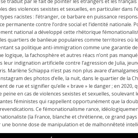
e traduit par le fait de pointer les étrangers et les françai
s des violences sexistes et sexuelles, en particulier dans l’
otypes racistes : l’étranger, ce barbare en puissance respons
e permanente contre l’ordre social et l’identité nationale. P
ement national a développé cette rhétorique fémonationalis
les quartiers de banlieue populaires comme territoires où l
sentant sa politique anti-immigration comme une garantie de
 logique, la fachosphère et autres réacs n’ont pas manqu
leur indignation artificielle contre l’agression de Julia, je
ris. Marlène Schiappa n’est pas non plus avare d’amalgames 
nstagram des photos d’elle, la nuit, dans le quartier de la C
t de rue et signifier qu’elle « brave » le danger ; en 2020, qu
e peine en cas de violences sexistes et sexuelles, soulevant 
itantes féministes qui rappellent opportunément que la doub
 revendications. Ce fémonationalisme rance, idéologiquemen
nationaliste (la France, blanche et chrétienne, ce grand pays
 une bonne dose de manipulation et de malhonnêteté intelle