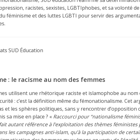
ppression, racistes, sexistes, LGBTIphobes, et sa volonté d
 du féminisme et des luttes LGBTI pour servir des argument
es.
cats SUD Éducation
e : le racisme au nom des femmes
 utilisent une rhétorique raciste et islamophobe au nom d
curité : c’est la définition même du fémonationalisme. Cet a
as et les sphères politiques, sans y rencontrer d’opposition 
s sa mise en place ? «
Raccourci pour “nationalisme féminis
ait autant référence à l’exploitation des thèmes féministes p
ans les campagnes anti-islam, qu’à la participation de certai
tigmatisation des hommes musulmans en vertu de l’égalité 