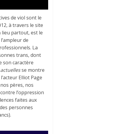
ves de viol sont le
2, à travers le site
lieu partout, est le
 l’ampleur de
rofessionnels. La
rsonnes trans, dont
e son caractère
 actuelles
se montre
’acteur Elliot Page
t nos pères, nos
e contre l’oppression
lences faites aux
n des personnes
ancs).