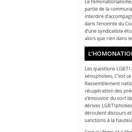
Le fémonationalisme, 
partie de la communaut
interdire d’accompagne
dans l’enceinte du C
d’une syndicaliste ét
alors que rien dans le
L’HOMONATIO
Les questions LGBTI a
xénophobes, C’est ce 
Rassemblement nation
récupération des préo
s’émouvoir du sort d
dérives LGBTIphobes 
déroulent discours e
sanctions à la hauteu
Face au fémo et à l’h