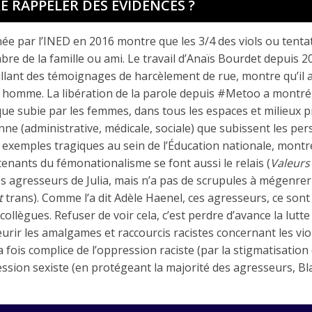
E RAPPELER DES ÉVIDENCES ?
e par l’INED en 2016 montre que les 3/4 des viols ou tentati
re de la famille ou ami. Le travail d’Anaïs Bourdet depuis 201
llant des témoignages de harcèlement de rue, montre qu’il a 
l homme. La libération de la parole depuis #Metoo a montré
ue subie par les femmes, dans tous les espaces et milieux p
ne (administrative, médicale, sociale) que subissent les pe
 exemples tragiques au sein de l’Éducation nationale, montr
tenants du fémonationalisme se font aussi le relais (
Valeurs
 agresseurs de Julia, mais n’a pas de scrupules à mégenrer l
t
trans). Comme l’a dit Adèle Haenel, ces agresseurs, ce son
collègues. Refuser de voir cela, c’est perdre d’avance la lutt
leurir les amalgames et raccourcis racistes concernant les vio
la fois complice de l’oppression raciste (par la stigmatisatio
ression sexiste (en protégeant la majorité des agresseurs, Bl