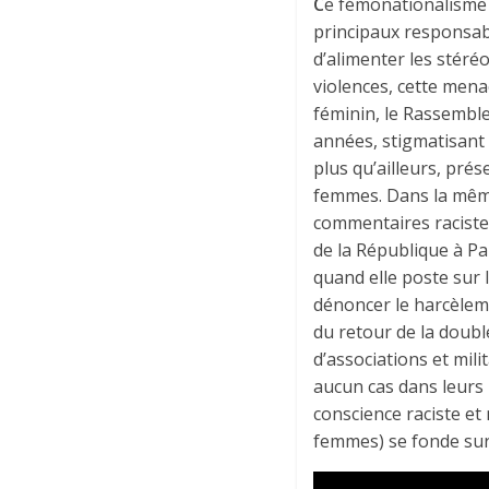
C
e fémonationalisme s
principaux responsable
d’alimenter les stéré
violences, cette menac
féminin, le Rassembl
années, stigmatisant 
plus qu’ailleurs, pré
femmes. Dans la même
commentaires racistes 
de la République à Pa
quand elle poste sur I
dénoncer le harcèlemen
du retour de la doubl
d’associations et mil
aucun cas dans leurs
conscience raciste et 
femmes) se fonde sur