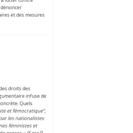
e dénoncer
aires et des mesures
es droits des
rgumentaire infuse de
concrète. Quels
te et fémocratique”,
ar les nationalistes
nes féministes et
de genres.
» (Sara R.