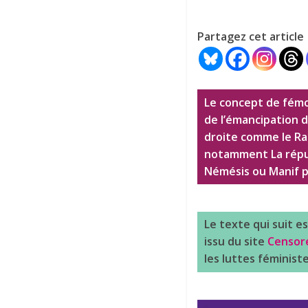
Partagez cet article
Le concept de fémo
de l’émancipation d
droite comme le Ras
notamment La répub
Némésis ou Manif p
Le texte qui suit e
issu du site
Censor
les luttes féministe