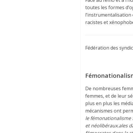
toutes les formes d’o
l’instrumentalisation
racistes et xénophob
Fédération des syndi
Fémonationalism
De nombreuses femmes
femmes, et de leur sé
plus en plus les médi
mécanismes ont permi
le fémonationalisme f
et néolibéraux.ales d
fémocrates dans la s