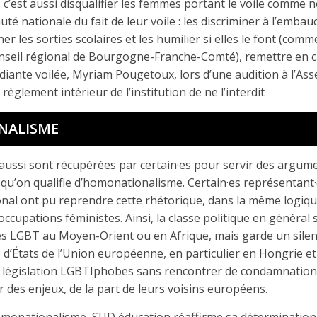
c’est aussi disqualifier les femmes portant le voile comme 
é nationale du fait de leur voile : les discriminer à l’embauc
r les sorties scolaires et les humilier si elles le font (comme
onseil régional de Bourgogne-Franche-Comté), remettre en 
udiante voilée, Myriam Pougetoux, lors d’une audition à l’As
 règlement intérieur de l’institution de ne l’interdit
NALISME
ussi sont récupérées par certain·es pour servir des argumen
qu’on qualifie d’homonationalisme. Certain·es représentant
al ont pu reprendre cette rhétorique, dans la même logiqu
ccupations féministes. Ainsi, la classe politique en généra
es LGBT au Moyen-Orient ou en Afrique, mais garde un silen
d’États de l’Union européenne, en particulier en Hongrie et
t législation LGBTIphobes sans rencontrer de condamnation
r des enjeux, de la part de leurs voisins européens.
omonationalisme, SUD éducation réaffirme sa détermination 