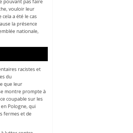
ne pouvant pas faire
he, vouloir leur
 cela a été le cas
cause la présence
semblée nationale,
taires racistes et
·es du
e que leur
l se montre prompte à
ce coupable sur les
 en Pologne, qui
s fermes et de
à lutter contre