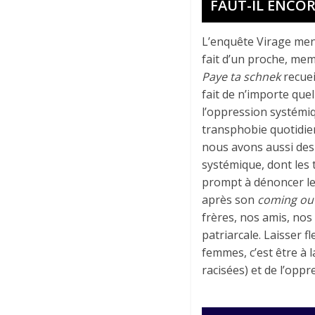
FAUT-IL ENCOR
L’enquête Virage mené
fait d’un proche, memb
Paye ta schnek
recuei
fait de n’importe que
l’oppression systémiq
transphobie quotidien
nous avons aussi des
systémique, dont les 
prompt à dénoncer les
après son
coming ou
frères, nos amis, nos 
patriarcale. Laisser f
femmes, c’est être à 
racisées) et de l’opp