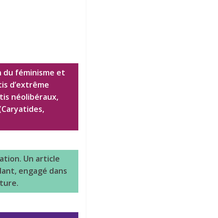
n du féminisme et
tis d’extrême
tis néolibéraux,
(Caryatides,
tion. Un article
dant, engagé dans
lture.