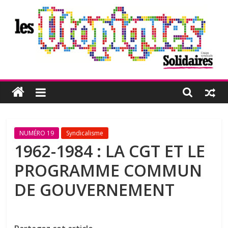
Passer
au
contenu
Les
Utopiques
Revue
NUMÉRO 19
Syndicalisme
de
1962-1984 : LA CGT ET LE
réflexion
PROGRAMME COMMUN
éditée
par
DE GOUVERNEMENT
l'Union
syndicale
Solidaires