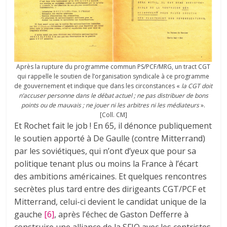
Après la rupture du programme commun PS/PCF/MRG, un tract CGT
qui rappelle le soutien de l’organisation syndicale à ce programme
de gouvernement et indique que dans les circonstances «
la CGT doit
n’accuser personne dans le débat actuel ; ne pas distribuer de bons
points ou de mauvais ; ne jouer ni les arbitres ni les médiateurs
».
[Coll. CM]
Et Rochet fait le job ! En 65, il dénonce publiquement
le soutien apporté à De Gaulle (contre Mitterrand)
par les soviétiques, qui n’ont d’yeux que pour sa
politique tenant plus ou moins la France à l’écart
des ambitions américaines. Et quelques rencontres
secrètes plus tard entre des dirigeants CGT/PCF et
Mitterrand, celui-ci devient le candidat unique de la
gauche
[6]
, après l’échec de Gaston Defferre à
construire une alliance de la SFIO avec les centristes.