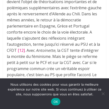
devient l’objet de théorisations importantes et de
polémiques supplémentaires avec l’extrême-gauche
après le renversement d’Allende au Chili. Dans les
mêmes années, le retour à la démocratie
parlementaire en Espagne, Grèce et Portugal
conforte encore le choix de la voie électorale. A
laquelle s’ajoutent des réflexions intégrant
l’autogestion, terme jusqu’ici réservé au PSU et à la
CFDT
[12]
.
Avec
Antoinette
, la CGT tente d’intégrer
la montée du féminisme. Mais le piège se referme
petit à petit sur le PCF et sur la CGT avec. Car si le
programme commun crée un véritable espoir
populaire, c’est bien au PS que profite l’accord. Le
« peuple de gauche » espère alors que l’attelage
Nous utilisons des cookies pour vous garantir la meilleure
garantit que le PS applique le programme, en
expérience sur notre site web. Si vous continuez à utiliser ce
s’épargnant la crainte du totalitarisme.
site, nous supposerons que vous en êtes satisfait.
OK
Curieusement, alors que sur le plan politique le PCF
s’engage dans l’eurocommunisme avec les PC