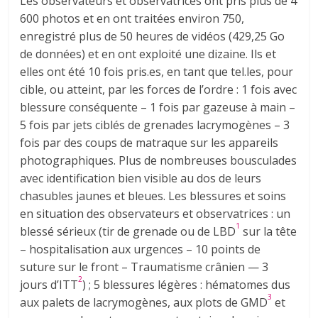
Les observateurs et observatrices ont pris plus de 4
600 photos et en ont traitées environ 750,
enregistré plus de 50 heures de vidéos (429,25 Go
de données) et en ont exploité une dizaine. Ils et
elles ont été 10 fois pris.es, en tant que tel.les, pour
cible, ou atteint, par les forces de l’ordre : 1 fois avec
blessure conséquente – 1 fois par gazeuse à main –
5 fois par jets ciblés de grenades lacrymogènes – 3
fois par des coups de matraque sur les appareils
photographiques. Plus de nombreuses bousculades
avec identification bien visible au dos de leurs
chasubles jaunes et bleues. Les blessures et soins
en situation des observateurs et observatrices : un
1
blessé sérieux (tir de grenade ou de LBD
sur la tête
– hospitalisation aux urgences – 10 points de
suture sur le front – Traumatisme crânien — 3
2
jours d’ITT
) ; 5 blessures légères : hématomes dus
3
aux palets de lacrymogènes, aux plots de GMD
et