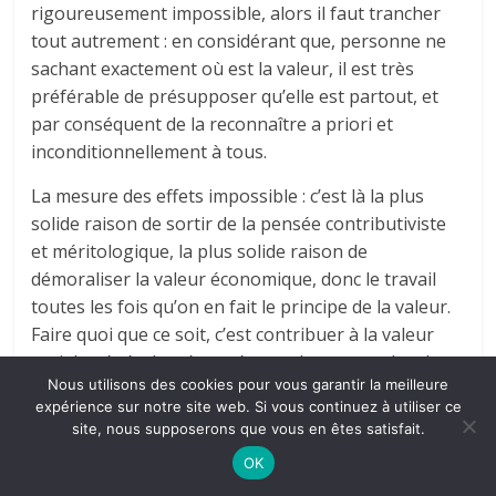
rigoureusement impossible, alors il faut trancher
tout autrement : en considérant que, personne ne
sachant exactement où est la valeur, il est très
préférable de présupposer qu’elle est partout, et
par conséquent de la reconnaître a priori et
inconditionnellement à tous.
La mesure des effets impossible : c’est là la plus
solide raison de sortir de la pensée contributiviste
et méritologique, la plus solide raison de
démoraliser la valeur économique, donc le travail
toutes les fois qu’on en fait le principe de la valeur.
Faire quoi que ce soit, c’est contribuer à la valeur
sociale générale – énoncé sans doute paradoxal
Nous utilisons des cookies pour vous garantir la meilleure
puisqu’à la fois il donne à l’idée de contribution sa
expérience sur notre site web. Si vous continuez à utiliser ce
plus grande extension et,
par-là même
, finit par
site, nous supposerons que vous en êtes satisfait.
l’abolir : tout est contribution, donc plus rien
OK
n’appelle d’être regardé comme contribution. Et