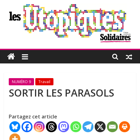
Passer
au
contenu
Les
Utopiques
Revue
NUMÉRO 9
Travail
de
SORTIR LES PARASOLS
réflexion
éditée
par
Partagez cet article
l'Union
syndicale
Solidaires