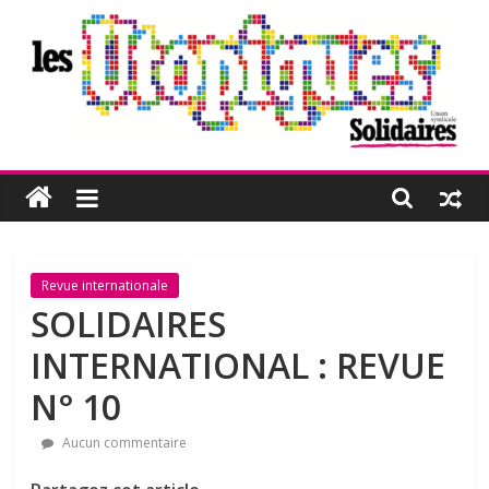
Passer
au
contenu
Les
Utopiques
Revue
Revue internationale
de
SOLIDAIRES
réflexion
INTERNATIONAL : REVUE
éditée
par
N° 10
l'Union
syndicale
Aucun commentaire
Solidaires