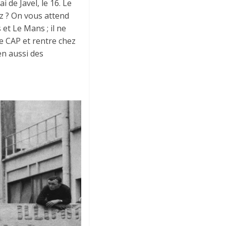
 de Javel, le 16. Le
ez ? On vous attend
 et Le Mans ; il ne
e CAP et rentre chez
ën aussi des