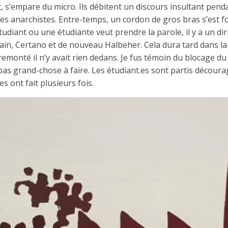
t, s’empare du micro. Ils débitent un discours insultant pend
res anarchistes. Entre-temps, un cordon de gros bras s’est f
tudiant ou une étudiante veut prendre la parole, il y a un d
lvain, Certano et de nouveau Halbeher. Cela dura tard dans la
 remonté il n’y avait rien dedans. Je fus témoin du blocage d
a pas grand-chose à faire. Les étudiant.es sont partis découra
les ont fait plusieurs fois.