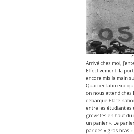
C
Arrivé chez moi, j’en
Effectivement, la por
encore mis la main su
Quartier latin expliq
on nous attend chez 
débarque Place nation
entre les étudiant.es
grévistes en haut du 
un panier ». Le panie
par des « gros bras »