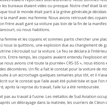
 les bureaux étaient vides ou presque. Notre chef était là et 
sque tout le monde était parti à la grève générale,je décidais
dre la manif avec ma femme. Nous avons retrouvé des copain
n frère avait garé sa voiture pas loin de la fin de la manife
lancourt, où nous habitions.
 femme et les copains et sommes partis chercher une plac
ù nous la quittions, une explosion due au changement de gaz
itrine s’écroulait sur la voiture. Le feu se déclara à l’intérie
ris. Entre-temps, les copains avaient entendu l’explosion et
ue nous avions crié toute la journée« CRS-SS », nous étions e
sé des décombres. Un flic a fait le constat pour la voiture de m
 suite à un accrochage quelques semaines plus tôt, et il n’av
 écrit sur le constat que l’aile avait été pulvérisée et que l’on 
, après la reprise du travail, l’aile lui a été remboursée.
it pas au travail à l’usine. Les métallos de Sud Aviation occu
 après un débrayage dans la matinée, les ouvriers de Cléon 