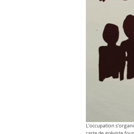
L’occupation s’organis
carte de gréviste fou