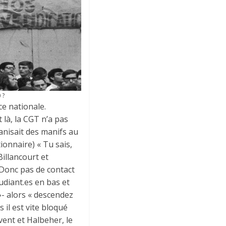
 ?
ce nationale.
 là, la CGT n’a pas
anisait des manifs au
ionnaire) « Tu sais,
illancourt et
 Donc pas de contact
udiant.es en bas et
»- alors « descendez
 il est vite bloqué
vent et Halbeher, le