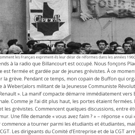
omment les Français expriment-ils leur désir de réformes dans les années 1960
tends à la radio que Billancourt est occupé. Nous fonçons Pla
te est fermée et gardée par de jeunes grévistes. À ce moment
r la grève. Pendant ce temps, mon copain de Buffon qui org
ue à Weber(alors militant de la Jeunesse Communiste Révolut
Renault ». La manif compacte démarre immédiatement vers B
ale. Comme je l’ai dit plus haut, les portes étaient fermées.
 et les grévistes. Commencent quelques discussions, entre ét
mur. Une fille demande « vous avez faim ? » – réponse « oui 
r commence a tourner parmi les étudiants et étudiantes, mais
 CGT. Les dirigeants du Comité d’Entreprise et de la CGT arri