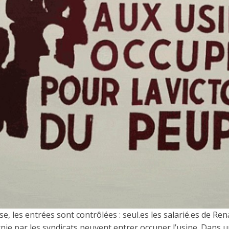
e, les entrées sont contrôlées : seul.es les salarié.es de Re
rnie par les syndicats peuvent entrer occuper l’usine. Dans 