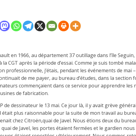
nault en 1966, au département 37 outillage dans l’île Segui
à la CGT après la période d’essai. Comme je suis tombé malade
on professionnelle, j’étais, pendant les événements de mai –
ntinuait de me payer, au bureau d’études, dans la section 
inateurs commençaient dans ce service pour apprendre les 
 usines de fabrication.
P de dessinateur le 13 mai. Ce jour là, il y avait grève général
il était plus raisonnable pour la suite de mon travail au burea
enait chez Citroën,quai de Javel. Nous étions deux du burea
 quai de Javel, les portes étaient fermées et le gardien nous 
preuves étaient reportées ultérieurement. Nous sommes reto