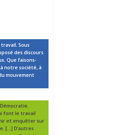
travail. Sous
opposé des discours
eux. Que faisons-
 à notre société, à
ts du mouvement
 Démocratie.
 font le travail
hir et enquêter sur
e. […] D’autres