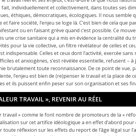
us fait, individuellement et collectivement, dans toutes ses di
ques, éthiques, démocratiques, écologiques. Il nous semble q
e et faire société, l’enjeu se loge là. C’est bien de cela que pa
nifestant ou en faisant grève quand c’est possible. Ce mouve
s une crise sanitaire qui a mis en évidence la centralité du tr
vités pour la vie collective, un filtre révélateur de celles et ceu
t indispensable. Celles et ceux dont l’activité, exercée sans
ficiles et anxiogènes, s’est révélée essentielle, refusent – à j
nie brutalement toute reconnaissance. De ce point de vue, pa
olente, l’enjeu est bien de (re)penser le travail et la place de c
les et ils puissent enfin peser sur son organisation et ses fina
ALEUR TRAVAIL », REVENIR AU RÉEL
eur travail » comme le font nombre de promoteurs de la « réfo
calisation sur cet artifice idéologique a en effet d’abord po
 toute réflexion sur les effets du report de l’âge légal sur l’a