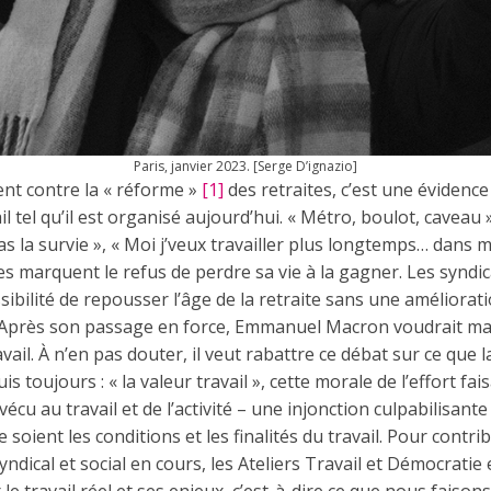
Paris, janvier 2023. [Serge D’ignazio]
t contre la « réforme »
[1]
des retraites, c’est une évidence
il tel qu’il est organisé aujourd’hui. « Métro, boulot, caveau »
, pas la survie », « Moi j’veux travailler plus longtemps… dans 
marquent le refus de perdre sa vie à la gagner. Les syndica
bilité de repousser l’âge de la retraite sans une améliorati
l. Après son passage en force, Emmanuel Macron voudrait ma
vail. À n’en pas douter, il veut rabattre ce débat sur ce que l
s toujours : « la valeur travail », cette morale de l’effort fa
écu au travail et de l’activité – une injonction culpabilisante 
soient les conditions et les finalités du travail. Pour contr
dical et social en cours, les Ateliers Travail et Démocratie
r le travail réel et ses enjeux, c’est-à-dire ce que nous fais