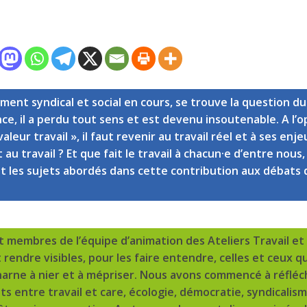
nt syndical et social en cours, se trouve la question du 
ance, il a perdu tout sens et est devenu insoutenable. A l’
valeur travail », il faut revenir au travail réel et à ses enj
u travail ? Et que fait le travail à chacun·e d’entre nous,
ont les sujets abordés dans cette contribution aux déba
t membres de l’équipe d’animation des Ateliers Travail et
 rendre visibles, pour les faire entendre, celles et ceux qui
harne à nier et à mépriser. Nous avons commencé à réfléc
ts entre travail et care, écologie, démocratie, syndicalism