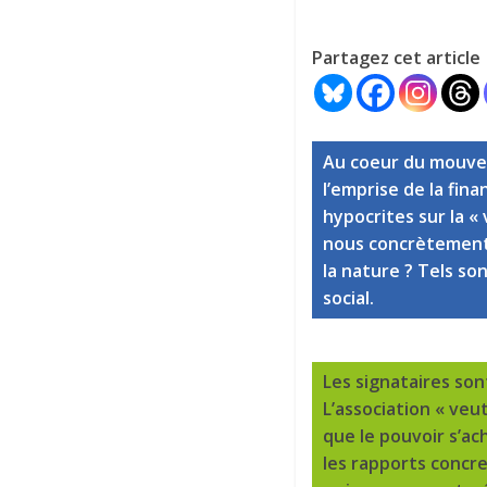
Partagez cet article
Au coeur du mouveme
l’emprise de la fin
hypocrites sur la « 
nous concrètement a
la nature ? Tels s
social.
Les signataires son
L’association « veut
que le pouvoir s’ac
les rapports concre