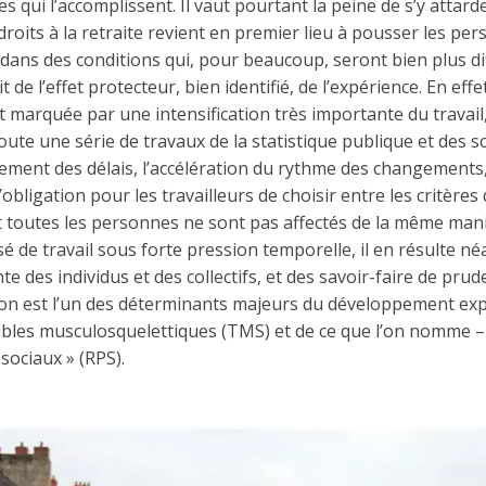
es qui l’accomplissent. Il vaut pourtant la peine de s’y attarde
roits à la retraite revient en premier lieu à pousser les pers
dans des conditions qui, pour beaucoup, seront bien plus diff
t de l’effet protecteur, bien identifié, de l’expérience. En effe
t marquée par une intensification très importante du travail,
ute une série de travaux de la statistique publique et des sc
ment des délais, l’accélération du rythme des changements,
obligation pour les travailleurs de choisir entre les critères d
et toutes les personnes ne sont pas affectés de la même man
 de travail sous forte pression temporelle, il en résulte 
nte des individus et des collectifs, et des savoir-faire de pr
uation est l’un des déterminants majeurs du développement ex
bles musculosquelettiques (TMS) et de ce que l’on nomme –
sociaux » (RPS).