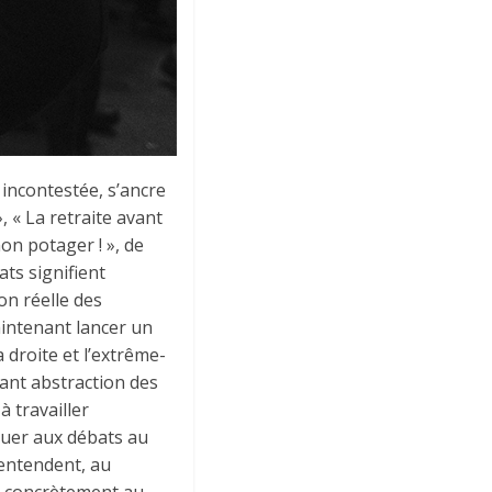
 incontestée, s’ancre
, « La retraite avant
mon potager ! », de
ts signifient
on réelle des
intenant lancer un
a droite et l’extrême-
isant abstraction des
à travailler
ibuer aux débats au
 entendent, au
ons concrètement au