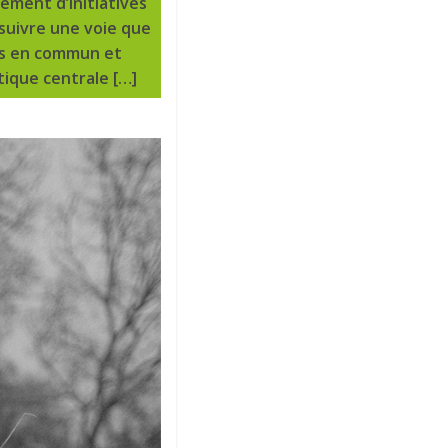
ement d’initiatives
 suivre une voie que
es en commun et
itique centrale […]