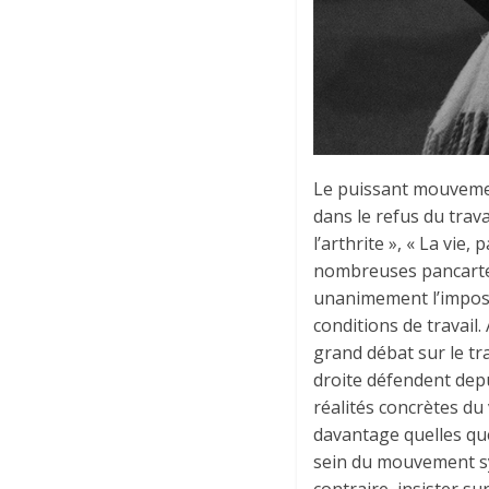
Le puissant mouvemen
dans le refus du trava
l’arthrite », « La vie
nombreuses pancartes 
unanimement l’impossi
conditions de travai
grand débat sur le tra
droite défendent depui
réalités concrètes du v
davantage quelles que 
sein du mouvement syn
contraire, insister su