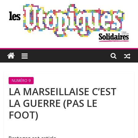
Passer
au
contenu
Les
Utopiques
Revue
NUMÉRO 9
de
LA MARSEILLAISE C’EST
réflexion
LA GUERRE (PAS LE
éditée
par
FOOT)
l'Union
syndicale
Solidaires