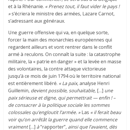
et à la Rhénanie.
« Prenez tout, il faut vider le pays !
»
s’écriera le ministre des armées, Lazare Carnot,
s’adressant aux généraux.
Une guerre offensive qui va, en quelque sorte,
forcer la main des monarchies européennes qui
regardent ailleurs et vont rentrer dans le conflit
armé à reculons. On connaît la suite : la catastrophe
militaire, la « patrie en danger » et la levée en masse
des volontaires, la contre attaque victorieuse
jusqu’à ce mois de juin 1794 où le territoire national
est entièrement libéré.
« La paix,
analyse Henri
Guillemin,
devient possible, souhaitable,
[…]
une
paix sérieuse et digne, qui permettrait — enfin ! –
de consacrer à la politique sociale les sommes
colossales qu’engloutit l’armée. »
Las
« il ferait beau
voir qu’on arrêtât la guerre quand elle commence
vraiment
[…]
à
“rapporter”
, ainsi que l’avaient, dès