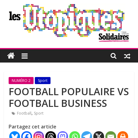
Passer
au
contenu
Les
Utopiques
Revue
NUMÉRO 2
Sport
de
FOOTBALL POPULAIRE VS
réflexion
FOOTBALL BUSINESS
éditée
par
,
Football
Sport
l'Union
syndicale
Partagez cet article
Solidaires