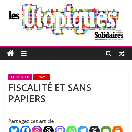
Passer
au
contenu
Les
Utopiques
Revue
NUMÉRO 8
Travail
de
FISCALITÉ ET SANS
réflexion
PAPIERS
éditée
par
l'Union
syndicale
Partagez cet article
Solidaires