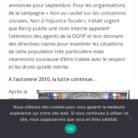
annoncée pour septembre. Pour les organisations
de la campagne «
Non au racket sur les cotisations
sociales, Non à l’injustice fiscale
», il était urgent
que Bercy publie une note interne appelant
l’attention des agents de la DGFiP et leur donnant
des directives claires pour examiner les situations
de cette population très particulière mais
néanmoins soucieuse d’être traitée avec le respect
et les droits qu’elle mérite.
A l’automne 2010, la lutte continue…
Après la
réunion
du 12
Nous utilisons des cookies pour vous garantir la meilleure
expérience sur notre site web. Si vous continuez à utiliser ce
juillet à
site, nous supposerons que vous en êtes satisfait.
Bercy,
OK
une
nouvelle